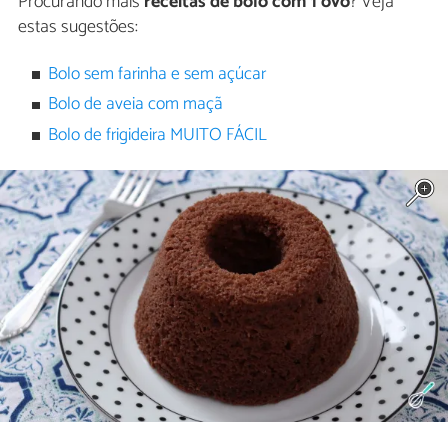
Procurando mais
receitas de bolo com 1 ovo
? Veja
estas sugestões:
Bolo sem farinha e sem açúcar
Bolo de aveia com maçã
Bolo de frigideira MUITO FÁCIL