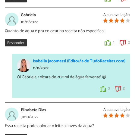
Gabriela
A sua avaliação:
10/11/2022
Quanto de água é pra colocar na receita não especifica!
Responder
1
0
Isabella Jacomassi (Editor/a de TudoReceitas.com)
11/11/2022
Oi Gabriela, 1 xícara de 200ml de água fervente! 😀
3
0
Elisabete Dias
A sua avaliação:
31/10/2022
Essa receita pode colocar o leite aí invés da água?