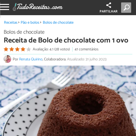
PARTILHAR
Receitas
Pão e bolos
Bolos de chocolate
Bolos de chocolate
Receita de Bolo de chocolate com 1 ovo
Avaliação: 4.1 (28 votos)
41 comentários
Por
Renata Quirino
, Colaboradora.
Atualizado: 31 julho 2023