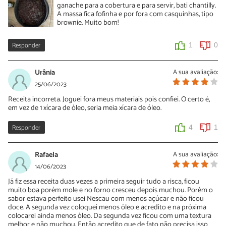
ganache para a cobertura e para servir, bati chantilly.
A massa fica fofinha e por fora com casquinhas, tipo
brownie. Muito bom!
Responder
1
0
Urânia
A sua avaliação:
25/06/2023
Receita incorreta. Joguei fora meus materiais pois confiei. O certo é,
em vez de 1 xícara de óleo, seria meia xícara de óleo.
Responder
4
1
Rafaela
A sua avaliação:
14/06/2023
Já fiz essa receita duas vezes a primeira seguir tudo a risca, ficou
muito boa porém mole e no forno cresceu depois muchou. Porém o
sabor estava perfeito usei Nescau com menos açúcar e não ficou
doce. A segunda vez coloquei menos óleo e acredito e na próxima
colocarei ainda menos óleo. Da segunda vez ficou com uma textura
melhor e não muchou. Então acredito que de fato não precisa isso