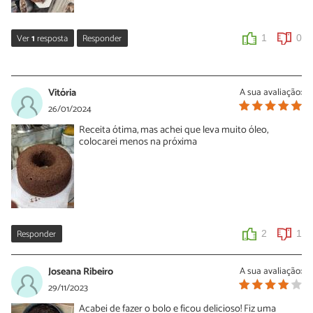
Ver
1
resposta
Responder
1
0
Gabriela
24/08/2024
Vitória
A sua avaliação:
Olá o sal realça o sabor do chocolate e também torna os cakes
26/01/2024
menos enjoativos.
Receita ótima, mas achei que leva muito óleo,
Cuidado com a quantidade 1ptd e para não colocar junto com
colocarei menos na próxima
claras pois desidrata.
1
0
Responder
2
1
Joseana Ribeiro
A sua avaliação:
29/11/2023
Acabei de fazer o bolo e ficou delicioso! Fiz uma