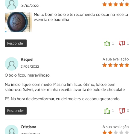
Fiz e ficou igual você relatou, bem murcho. 😢
01/10/2022
Muito bom o bolo e te recomendo colocar na receita
1
0
esencia de baunilha
Responder
1
1
Raquel
A sua avaliação:
21/08/2022
O bolo ficou maravilhoso,
No início fiquei com medo. Mas no fim ficou ótimo, fofo, e bem
saboroso. Salvei, vai ser minha receita favorita de bolo de chocolate.
PS. Na hora de desenformar, eu dei mole rs, e acabou quebrando
Responder
1
0
Cristiana
A sua avaliação: