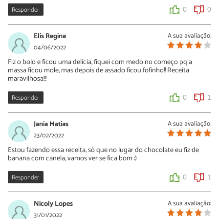
Responder
0
0
Elis Regina
A sua avaliação:
04/06/2022
Fiz o bolo e ficou uma delicia, fiquei com medo no começo pq a
massa ficou mole, mas depois de assado ficou fofinho!! Receita
maravilhosa!!!
Responder
0
1
Jania Matias
A sua avaliação:
23/02/2022
Estou fazendo essa receita, só que no lugar do chocolate eu fiz de
banana com canela, vamos ver se fica bom :)
Responder
0
1
Nicoly Lopes
A sua avaliação:
31/01/2022