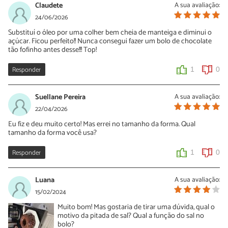
Claudete
A sua avaliação:
24/06/2026
Substituí o óleo por uma colher bem cheia de manteiga e diminui o
açúcar. Ficou perfeito!! Nunca consegui fazer um bolo de chocolate
tão fofinho antes desse!!! Top!
Responder
1
0
Suellane Pereira
A sua avaliação:
22/04/2026
Eu fiz e deu muito certo! Mas errei no tamanho da forma. Qual
tamanho da forma você usa?
Responder
1
0
Luana
A sua avaliação:
15/02/2024
Muito bom! Mas gostaria de tirar uma dúvida, qual o
motivo da pitada de sal? Qual a função do sal no
bolo?