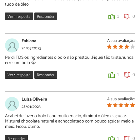
tudo de óleo
Ver
1
resposta
Responder
1
0
Rafaela
29/08/2024
Fabiana
A sua avaliação:
Então tentei fazer com chocolate 50%, o famoso chocolate dos
24/03/2023
frades e não deu muito certo. Ficou muito seco. Melhor mesmo é
Perdi TDS os ingredientes o bolo não prestou ..Fiquei tão triste,nunca
usar achocolatado
errei um bolo 😭
1
0
Ver
1
resposta
Responder
1
0
Josy
04/06/2023
Luiza Oliveira
A sua avaliação:
Também, antes tivesse visto seu comentário, puro óleo esse bolo,
28/01/2023
só queria um bolo pequenininho, joguei tudo fora 😢
Acabei de fazer o bolo ficou muito macio, diminui o óleo e açúcar.
Misturei chocolate natural e achocolatado com pouco açúcar meio a
1
0
meio. Ficou. ótimo.
Responder
1
0