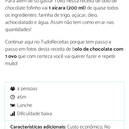
Para além de só gastar 1 ovo, nessa receita de bolo de
chocolate fofinho vai
1 xícara (200 ml)
de quase todos
os ingredientes: farinha de trigo, açúcar, óleo,
achocolatado e água. Assim não tem como errar nas
quantidades!
Continue aqui no TudoReceitas porque tem passo a
passo em fotos desta receita de b
olo de chocolate com
1 ovo
que com certeza você vai querer fazer e repetir
muito!
4 pessoas
45m
Lanche
Dificuldade baixa
Características adicionais:
Custo econômico, No