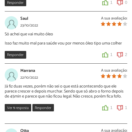
Responder
1
0
Saul
A sua avaliação:
23/10/2022
Só achei que vai muito óleo
Isso faz muito mal para saúde vou por menos óleo tipo uma colher
Responder
1
2
Marrana
A sua avaliação:
22/10/2022
Já fiz duas vezes, porém não sei o que está acontecendo que ele
parece crescer e depois murchar. Sendo que só abro o forno depois
de 45min e parece que não ficou legal. Não cresce, porém fica fofo.
Ver
1
resposta
Responder
1
1
Dani
19/11/2022
Otto
A sua avaliação: