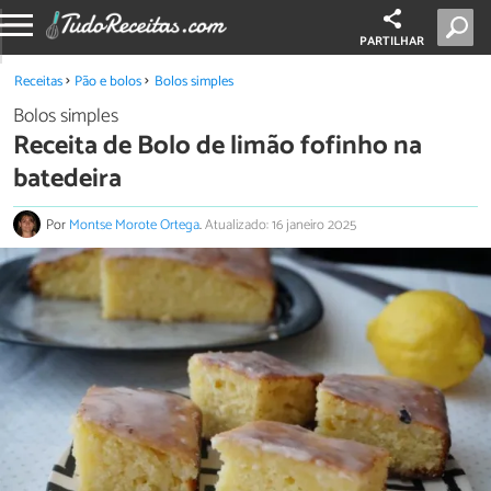
PARTILHAR
Receitas
Pão e bolos
Bolos simples
Bolos simples
Receita de Bolo de limão fofinho na
batedeira
Por
Montse Morote Ortega
.
Atualizado: 16 janeiro 2025