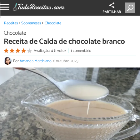
PARTILHAR
Receitas
Sobremesas
Chocolate
Chocolate
Receita de Calda de chocolate branco
Avaliação: 4 (1 voto)
1 comentário
Por
Amanda Martiniano
.
6 outubro 2023