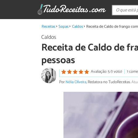
Receitas
Sopas
Caldos
Receita de Caldo de frango com
Caldos
Receita de Caldo de f
pessoas
Avaliação: 5 (1 voto)
1 come
Por
Nélia Oliveira
, Redatora no TudoReceitas.
Atu