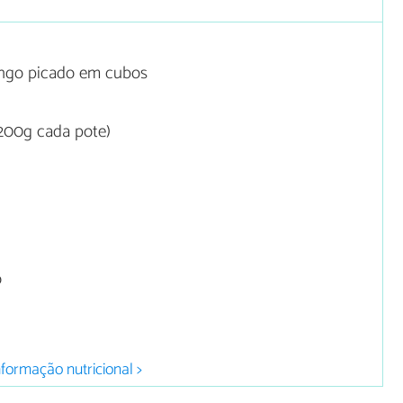
ango picado em cubos
200g cada pote)
o
nformação nutricional >