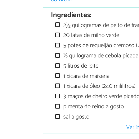
Ingredientes:
2½ quilogramas de peito de fr
20 latas de milho verde
5 potes de requeijão cremoso (
½ quilograma de cebola picada
5 litros de leite
1 xícara de maisena
1 xícara de óleo (240 mililitros)
3 maços de cheiro verde picad
pimenta do reino a gosto
sal a gosto
Ver i