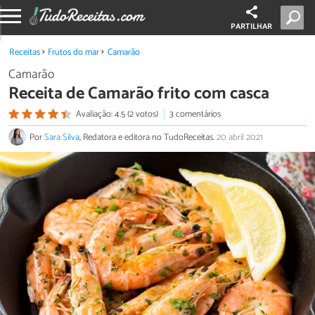
PARTILHAR
Receitas
Frutos do mar
Camarão
Camarão
Receita de Camarão frito com casca
Avaliação: 4.5 (2 votos)
3 comentários
Por
Sara Silva
, Redatora e editora no TudoReceitas.
20 abril 2021