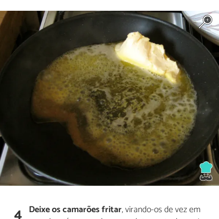
Deixe os camarões fritar
, virando-os de vez em
4