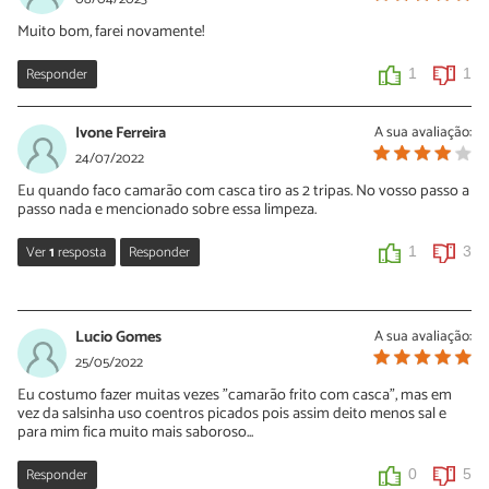
Muito bom, farei novamente!
Responder
1
1
Ivone Ferreira
A sua avaliação:
24/07/2022
Eu quando faco camarão com casca tiro as 2 tripas. No vosso passo a
passo nada e mencionado sobre essa limpeza.
Ver
1
resposta
Responder
1
3
Jozelia
15/11/2022
Lucio Gomes
A sua avaliação:
Como faço p tirar as tripas e deixá-los c as cascas?
25/05/2022
Eu costumo fazer muitas vezes "camarão frito com casca", mas em
0
0
vez da salsinha uso coentros picados pois assim deito menos sal e
para mim fica muito mais saboroso...
Responder
0
5