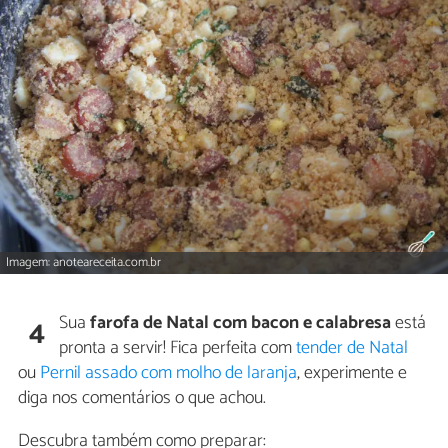
Imagem: anoteareceita.com.br
Sua
farofa de Natal com bacon e calabresa
está
4
pronta a servir! Fica perfeita com
tender de Natal
ou
Pernil assado com molho de laranja
, experimente e
diga nos comentários o que achou.
Descubra também como preparar: