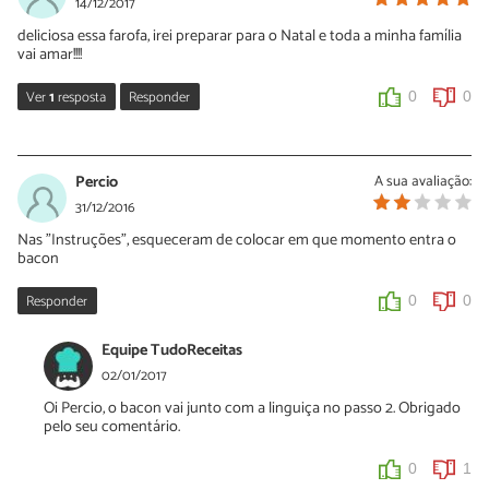
14/12/2017
deliciosa essa farofa, irei preparar para o Natal e toda a minha família
vai amar!!!!
Ver
1
resposta
Responder
0
0
Sara Silva
14/12/2017
Percio
A sua avaliação:
Obrigada, Filipa! Depois suba fotografia do resultado final :)
31/12/2016
Nas "Instruções", esqueceram de colocar em que momento entra o
0
0
bacon
Responder
0
0
Equipe TudoReceitas
02/01/2017
Oi Percio, o bacon vai junto com a linguiça no passo 2. Obrigado
pelo seu comentário.
0
1