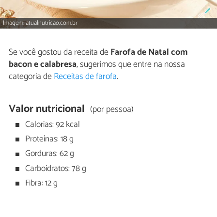
Imagem: atualnutricao.com.br
Se você gostou da receita de
Farofa de Natal com
bacon e calabresa
, sugerimos que entre na nossa
categoria de
Receitas de farofa
.
Valor nutricional
(por pessoa)
Calorias: 92 kcal
Proteínas: 18 g
Gorduras: 62 g
Carboidratos: 78 g
Fibra: 12 g