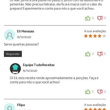
Oi Nair, junte a uva passa no passo 2, junto com as azeitonas e o
pimentão. Não precisa hidratar, ela ficará macia com o calor do
preparo! Experimente e conte para nós o que você achou.
0
0
Eli Menezes
A sua avaliação:
15/12/2020
Serve quantas pessoas?
Responder
0
0
Equipe TudoReceitas
16/12/2020
Oi Eli, esta receita rende aproximadamente 4 porções. Faça e
conte para nós o que você achou!
0
0
Filipa
A sua avaliação: