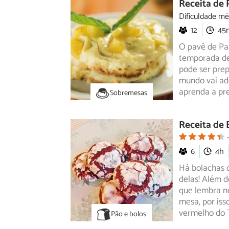
Receita de
Dificuldade mé
12
45
O pavê de Pa
temporada de
pode ser pre
mundo vai ado
aprenda a pr
Sobremesas
Receita de 
6
4h
Há bolachas 
delas! Além 
que lembra
ne
mesa, por iss
vermelho do 
Pão e bolos