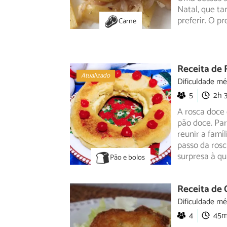
Natal, que t
preferir. O pr
Carne
Receita de 
Atualizado
Dificuldade mé
5
2h 
A rosca doce 
pão doce. Pa
reunir
a famíl
passo da ros
surpresa à qua
Pão e bolos
Receita de 
Dificuldade mé
4
45