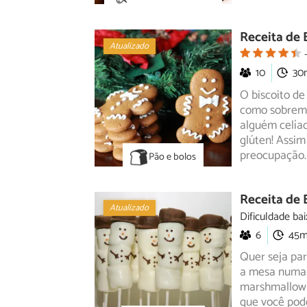
Receita de 
Atualizado
10
30
O biscoito de
como sobremes
alguém celíac
glúten! Assim
preocupação.
Pão e bolos
Receita de
Atualizado
Dificuldade bai
6
45
Quer seja par
a mesa numa f
marshmallow
que você pod