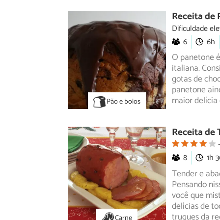
Receita de
Dificuldade el
6
6h
O panetone é
italiana. Con
gotas
de choc
panetone aind
maior delícia
Pão e bolos
Receita de
8
1h 
Tender e abac
Pensando niss
você
que mist
delícias de t
truques da re
Carne