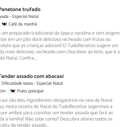
 Panetone trufado
evada
Especial Natal
Café da manhã
 um preparado tradicional da época natalina e tem origem
siste em um pão doce delicioso recheado com frutas ou
olate que as crianças adoram! O TudoReceitas sugere um
a mais delicioso, recheado com chocolate ao leite, que é a
 do Natal. Confira
...
 Tender assado com abacaxi
Dificuldade baixa
Especial Natal
30m
Prato principal
axi são dois ingredientes obrigatórios na ceia de Natal.
o, nesta receita de Natal do TudoReceitas sugerimos a
ure ambos para cozinhar um tender assado que fará as
oda a família! Não sabe como? Descubra abaixo todos os
ceita de tender assado
...