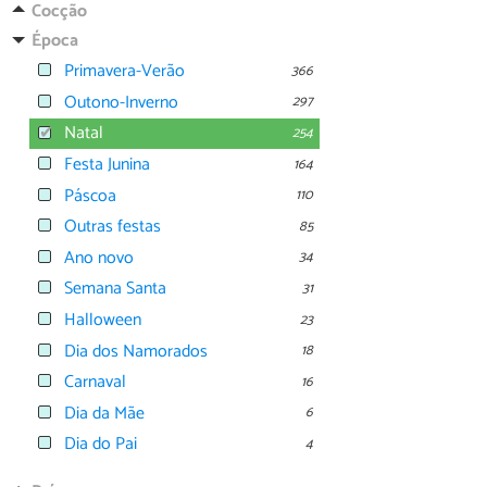
Cocção
Época
Primavera-Verão
366
Outono-Inverno
297
Natal
254
Festa Junina
164
Páscoa
110
Outras festas
85
Ano novo
34
Semana Santa
31
Halloween
23
Dia dos Namorados
18
Carnaval
16
Dia da Mãe
6
Dia do Pai
4