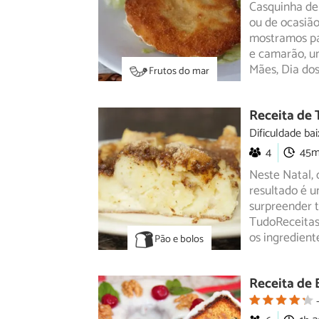
Casquinha de 
ou de ocasião
mostramos
pa
e camarão, um
Mães, Dia do
Frutos do mar
Receita de 
Dificuldade bai
4
45
Neste Natal, 
resultado é 
surpreender
t
TudoReceitas.
os ingredient
Pão e bolos
Receita de 