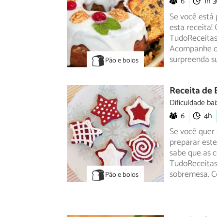
6
1h 
Se você está 
esta receita!
TudoReceita
Acompanhe o 
surpreenda su
Pão e bolos
Receita de 
Dificuldade bai
6
4h
Se você quer 
preparar este
sabe que
as c
TudoReceitas
sobremesa. Co
Pão e bolos