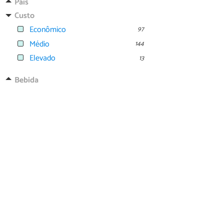
País
Custo
Econômico
97
Médio
144
Elevado
13
Bebida