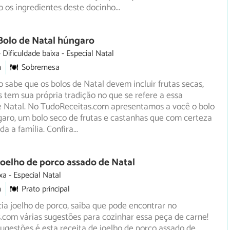
o os ingredientes deste docinho
...
Bolo de Natal húngaro
Dificuldade baixa
Especial Natal
m
Sobremesa
sabe que os bolos de Natal devem incluir frutas secas,
 tem sua própria tradição no que se refere a essa
 Natal. No TudoReceitas.com apresentamos a você o bolo
aro, um bolo seco de frutas e castanhas que com certeza
da a família. Confira
...
Joelho de porco assado de Natal
xa
Especial Natal
m
Prato principal
ia joelho de porco, saiba que pode encontrar no
com várias sugestões para cozinhar essa peça de carne!
ugestões é esta receita de joelho de porco assado de