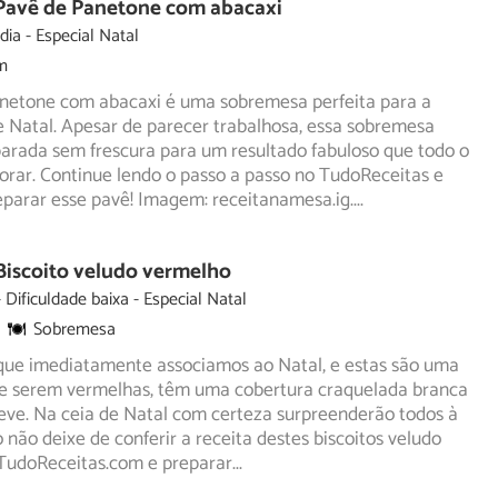
 Pavê de Panetone com abacaxi
dia
Especial Natal
m
netone com abacaxi é uma sobremesa perfeita para a
 Natal. Apesar de parecer trabalhosa, essa sobremesa
parada
sem frescura para um resultado fabuloso que todo o
rar. Continue lendo o passo a passo no TudoReceitas e
eparar esse pavê! Imagem: receitanamesa.ig.
...
Biscoito veludo vermelho
Dificuldade baixa
Especial Natal
Sobremesa
que imediatamente associamos ao Natal, e estas são uma
de serem vermelhas, têm uma cobertura craquelada branca
ve. Na ceia de Natal com certeza surpreenderão todos à
o não deixe de conferir a receita destes biscoitos veludo
TudoReceitas.com e preparar
...