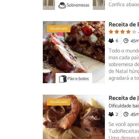
Confira abaix
Sobremesas
Receita de 
Atualizado
6
45
Todo o mundo 
mas cada país
sobremesa
de
de Natal húng
agradará a to
Pão e bolos
Receita de 
Atualizado
Dificuldade bai
2
45
Se você aprec
TudoReceitas.
Uma dessas
s