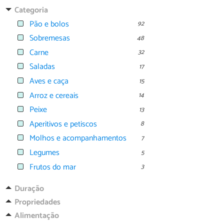
Categoria
Pão e bolos
92
Sobremesas
48
Carne
32
Saladas
17
Aves e caça
15
Arroz e cereais
14
Peixe
13
Aperitivos e petiscos
8
Molhos e acompanhamentos
7
Legumes
5
Frutos do mar
3
Duração
Propriedades
Alimentação