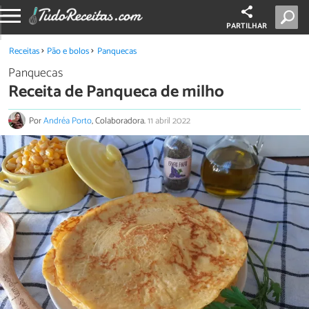
PARTILHAR
Receitas
Pão e bolos
Panquecas
Panquecas
Receita de Panqueca de milho
Por
Andréa Porto
, Colaboradora.
11 abril 2022