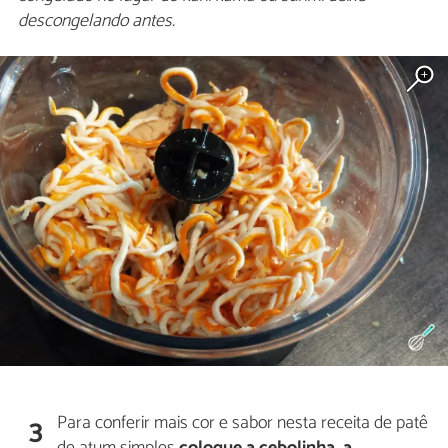
descongelando antes.
Para conferir mais cor e sabor nesta receita de patê
3
de atum simples
coloque a cebolinha, a