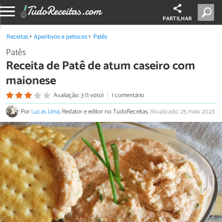
PARTILHAR
Receitas
Aperitivos e petiscos
Patês
Patês
Receita de Patê de atum caseiro com
maionese
Avaliação: 3 (1 voto)
1 comentário
Por
Lucas Lima
, Redator e editor no TudoReceitas.
Atualizado: 25 maio 2023