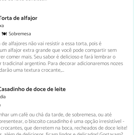
Torta de alfajor
xa
Sobremesa
de alfajores não vai resistir a essa torta, pois é
um alfajor extra grande que você pode compartir sem
rer
comer mais. Seu sabor é delicioso e fará lembrar o
r tradicinal argentino. Para decorar adicionaremos nozes
arão uma textura crocante,
...
Casadinho de doce de leite
dia
m
har um café ou chá da tarde, de sobremesa, ou até
esentear, o biscoito casadinho é uma opção irresistível -
crocantes, que derretem na boca, recheados de doce leite!
, além de deliciosos, ficam lindos e delicados! Gostaram?