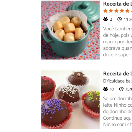
Receita de 
2
1h 
Você também 
de hoje, pois
macio por de
adorava quand
doce é super f
Receita de 
Dificuldade bai
10
15
Se um docinho
leite Ninho c
do docinho de
Continue aqui
Ninho com ch