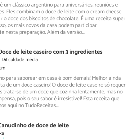
é um clássico argentino para aniversários, reuniões e
. Eles combinam o doce de leite com o cream cheese
ar
o doce dos biscoitos de chocolate. É uma receita super
isso, os mais novos da casa podem participar
te nesta preparação. Além da versão
...
Doce de leite caseiro com 3 ingredientes
Dificuldade média
30m
ho para saborear em casa é bom demais! Melhor ainda
ta de um doce caseiro! O doce de leite caseiro só requer
s trata-se de um doce que cozinha lentamente, mas no
pensa, pois o seu sabor é irresistível! Esta receita que
os aqui no TudoReceitas
...
Canudinho de doce de leite
xa