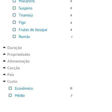
Macarons
6
Suspiros
6
Tiramisù
6
Figo
4
Frutas do bosque
4
Romãs
1
Duração
Propriedades
Alimentação
Cocção
País
Custo
Econômico
15
Médio
7