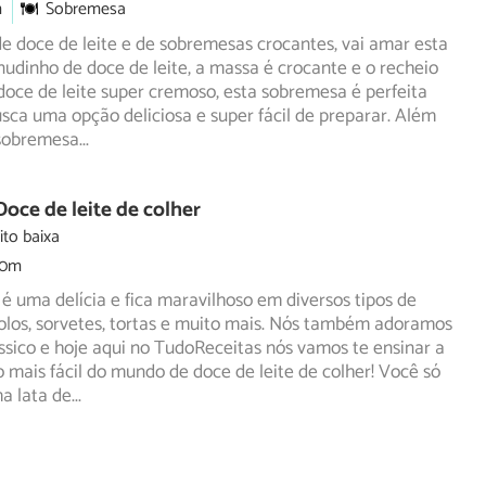
m
Sobremesa
de doce de leite e de sobremesas crocantes, vai amar esta
nudinho de doce de leite, a massa é crocante e o recheio
doce de leite super cremoso, esta sobremesa é perfeita
ca uma opção deliciosa e super fácil de preparar. Além
 sobremesa
...
Doce de leite de colher
ito baixa
30m
 é uma delícia e fica maravilhoso em diversos tipos de
olos, sorvetes, tortas e muito mais. Nós também adoramos
ssico e hoje aqui no TudoReceitas nós vamos te ensinar a
o mais fácil do mundo de doce de leite de colher! Você só
a lata de
...