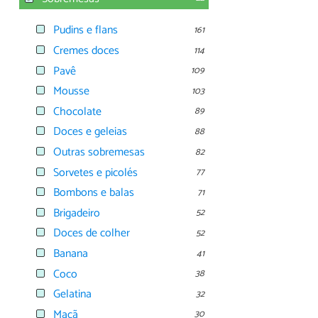
Pudins e flans
161
Cremes doces
114
Pavê
109
Mousse
103
Chocolate
89
Doces e geleias
88
Outras sobremesas
82
Sorvetes e picolés
77
Bombons e balas
71
Brigadeiro
52
Doces de colher
52
Banana
41
Coco
38
Gelatina
32
Maçã
30