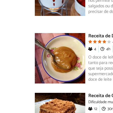
nos
permite s
salgados ou d
precisar de d
Receita de 
4
4h
O doce de le
tanto para re
que seja poss
supermercado
doce de leite 
Receita de 
Dificuldade mu
12
30