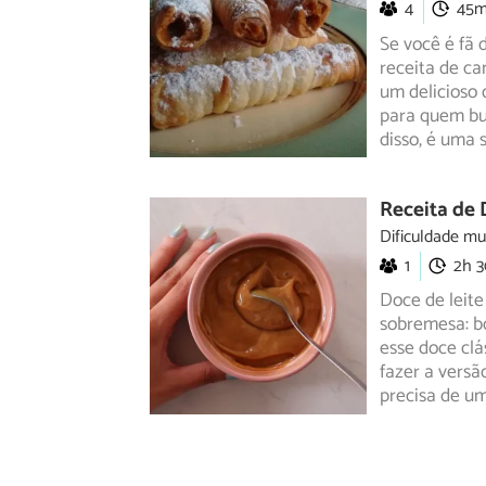
4
45
Se você é fã 
receita de ca
um delicioso 
para quem bus
disso, é uma
Receita de 
Dificuldade mu
1
2h 
Doce de leite
sobremesa: b
esse
doce clá
fazer a versã
precisa de um