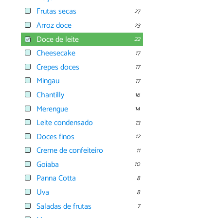
Frutas secas
27
Arroz doce
23
Doce de leite
22
Cheesecake
17
Crepes doces
17
Mingau
17
Chantilly
16
Merengue
14
Leite condensado
13
Doces finos
12
Creme de confeiteiro
11
Goiaba
10
Panna Cotta
8
Uva
8
Saladas de frutas
7