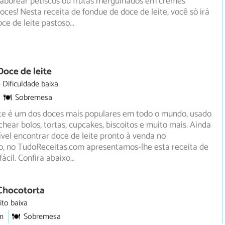
aborear petiscos ou frutas mergulhados em cremes
oces! Nesta receita de fondue de doce de leite, você só irá
oce de leite pastoso
...
Doce de leite
Dificuldade baixa
Sobremesa
ite é um dos doces mais populares em todo o mundo, usado
chear bolos, tortas, cupcakes, biscoitos e muito mais. Ainda
ível encontrar doce de leite pronto à venda no
, no TudoReceitas.com apresentamos-lhe esta receita de
fácil. Confira abaixo
...
Chocotorta
ito baixa
m
Sobremesa