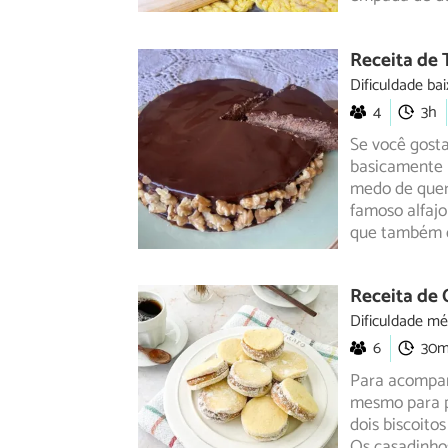
Receita de 
Dificuldade bai
4
3h
Se você gosta 
basicamente 
medo de que
famoso alfajo
que também d
Receita de 
Dificuldade mé
6
30
Para acompan
mesmo para pr
dois biscoitos
Os casadinhos