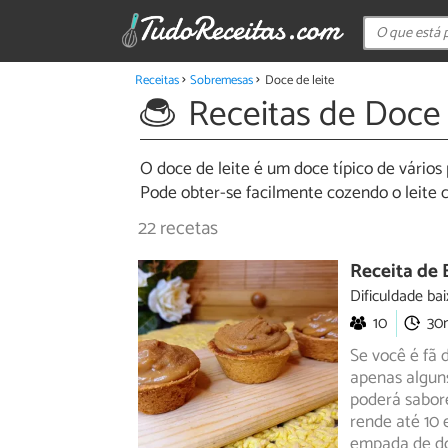
Receitas
Sobremesas
Doce de leite
Receitas de Doce 
O doce de leite é um doce típico de vários
Pode obter-se facilmente cozendo o leite 
22 recetas
Receita de 
Dificuldade bai
10
30
Se você é fã 
apenas alguns
poderá
sabore
rende até 10
empada de doc