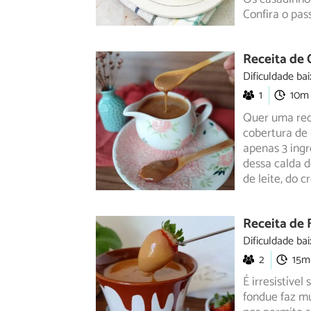
Confira o pas
Receita de 
Dificuldade bai
1
10m
Quer uma rece
cobertura de
apenas 3
ingr
dessa calda d
de leite, do c
Receita de 
Dificuldade bai
2
15m
É irresistíve
fondue faz mu