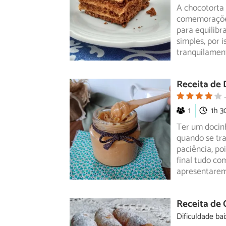
A chocotorta 
comemorações
para equilibr
simples, por 
tranquilamen
Receita de 
1
1h 
Ter um docin
quando se tra
paciência,
poi
final tudo com
apresentarem
Receita de 
Dificuldade bai