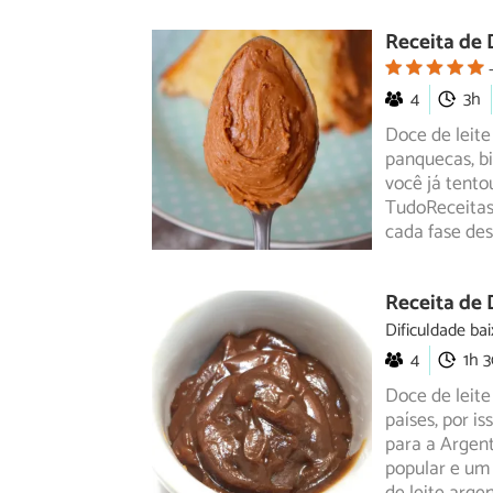
Receita de 
4
3h
Doce de leite
panquecas, bi
você já tento
TudoReceitas 
cada fase de
Receita de 
Dificuldade bai
4
1h 
Doce de leite
países, por is
para a Argent
popular e um 