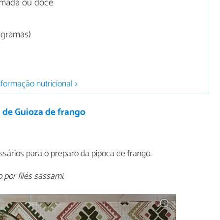
fumada ou doce
0 gramas)
nformação nutricional >
 de Guioza de frango
sários para o preparo da pipoca de frango.
 por filés sassami.