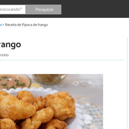
Pesquisar
os
Receita de Pipoca de frango
frango
ntário