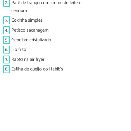
2.
Patê de frango com creme de leite e
cenoura
3.
Coxinha simples
4.
Petisco sacanagem
5.
Gengibre cristalizado
6.
Jiló frito
7.
Rap10 na air fryer
8.
Esfiha de queijo do Habib's