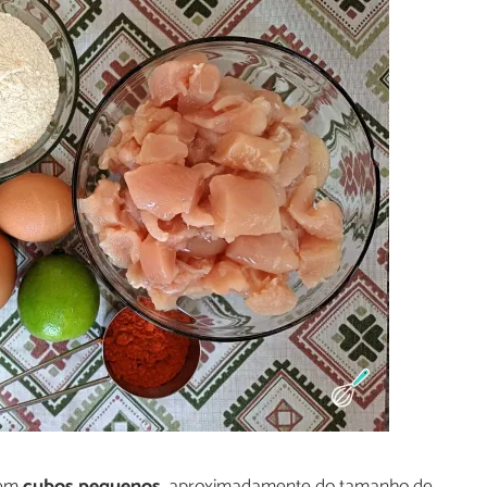
 em
cubos pequenos
, aproximadamente do tamanho de