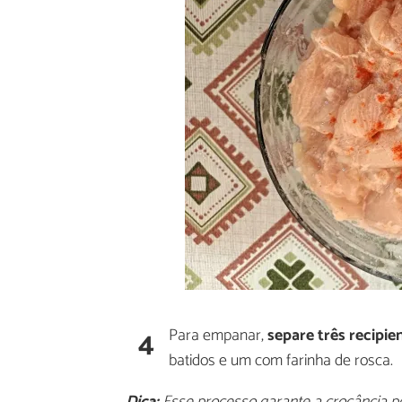
4
Para empanar,
separe três recipie
batidos e um com farinha de rosca.
Dica:
Esse processo garante a crocância pe