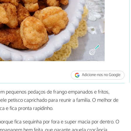
Adicione-nos no Google
 em pequenos pedaços de frango empanados e fritos,
ele petisco caprichado para reunir a família. O melhor de
a e fica pronta rapidinho.
orque fica sequinha por fora e super macia por dentro. O
mpanagem bem feita, que garante aquela crocância