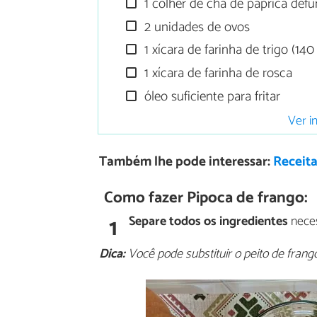
1 colher de chá de páprica de
2 unidades de ovos
1 xícara de farinha de trigo (14
1 xícara de farinha de rosca
óleo suficiente para fritar
Ver i
Também lhe pode interessar:
Receita
Como fazer Pipoca de frango:
1
Separe todos os ingredientes
neces
Dica:
Você pode substituir o peito de frango