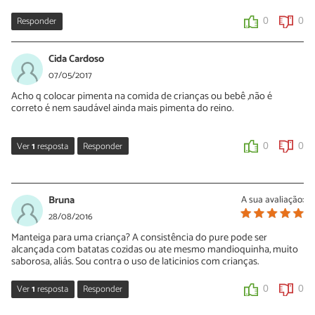
Responder
0
0
Cida Cardoso
07/05/2017
Acho q colocar pimenta na comida de crianças​ ou bebê ,não é
correto é nem saudável ainda mais pimenta do reino.
Ver
1
resposta
Responder
0
0
Nélia Oliveira
08/05/2017
Bruna
A sua avaliação:
Oi Cida. Foi um lapso, no entanto já foi corrigido.
28/08/2016
Manteiga para uma criança? A consistência do pure pode ser
0
0
alcançada com batatas cozidas ou ate mesmo mandioquinha, muito
saborosa, aliás. Sou contra o uso de laticinios com crianças.
Ver
1
resposta
Responder
0
0