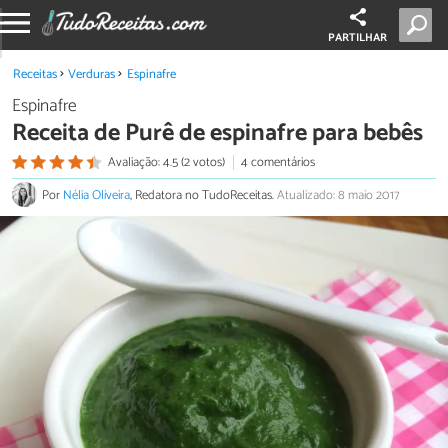
PARTILHAR
Receitas
Verduras
Espinafre
Espinafre
Receita de Purê de espinafre para bebês
Avaliação: 4.5 (2 votos)
4 comentários
Por
Nélia Oliveira
, Redatora no TudoReceitas.
Atualizado: 8 maio 2017