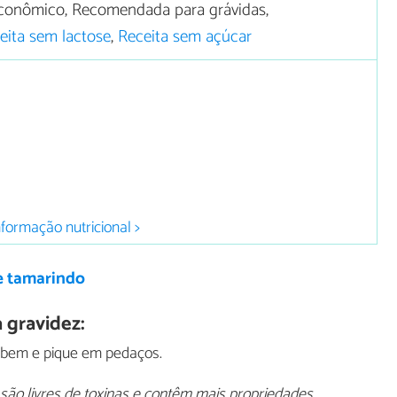
conômico, Recomendada para grávidas,
eita sem lactose
,
Receita sem açúcar
nformação nutricional >
e tamarindo
 gravidez:
o bem e pique em pedaços.
 são livres de toxinas e contêm mais propriedades