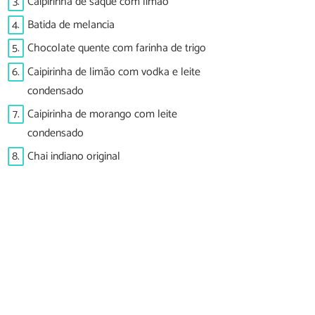
3.
Caipirinha de saquê com limão
4.
Batida de melancia
5.
Chocolate quente com farinha de trigo
6.
Caipirinha de limão com vodka e leite
condensado
7.
Caipirinha de morango com leite
condensado
8.
Chai indiano original