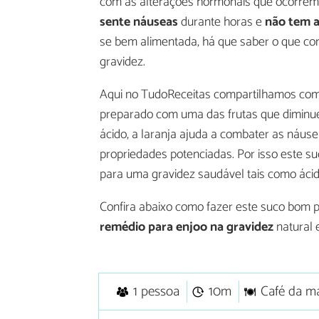
com as alterações hormonais que ocorrem 
sente náuseas
durante horas e
não tem a
se bem alimentada, há que saber o que co
gravidez.
Aqui no TudoReceitas compartilhamos com
preparado com uma das frutas que diminuem
ácido, a laranja ajuda a combater as náu
propriedades potenciadas. Por isso este s
para uma gravidez saudável tais como ácido
Confira abaixo como fazer este suco bom 
remédio para enjoo na gravidez
natural e
1 pessoa
10m
Café da m