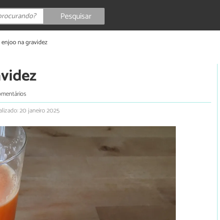
Pesquisar
 enjoo na gravidez
avidez
omentários
alizado: 20 janeiro 2025