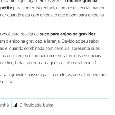
durante a gestação. Muitas vezes a
mulher grávida
petite
para comer. No entanto, como é essencial manter-
mer quando está com enjoo e o que é bom para enjoo na
 você esta receita de
suco para enjoo na gravidez
 o enjoo na gravidez: a laranja. Devido ao seu sabor
seas e, quando combinada com cenoura, apresenta suas
uco contra enjoo é também rico em vitaminas essenciais
 fólico, betacarotenos, magnésio, cálcio e vitamina C.
para a gravidez passo a passo em fotos, que é também um
 eficaz!
anhã
Dificuldade baixa