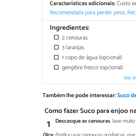
Características adicionais:
Custo e
Recomendada para perder peso
,
Rec
Ingredientes:
2 cenouras
3 laranjas
1 copo de água (opcional)
gengibre fresco (opcional)
Ver i
Também lhe pode interessar:
Suco d
Como fazer Suco para enjoo na
1
Descasque as cenouras
, lave muit
Dica:
Prefira usar cenouras orgânicas, que