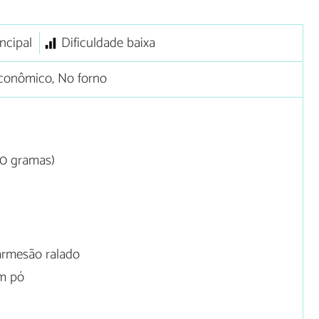
ncipal
Dificuldade baixa
conômico, No forno
20 gramas)
)
armesão ralado
em pó