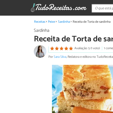
Receitas
Peixe
Sardinha
Receita de Torta de sardinha
Sardinha
Receita de Torta de sa
Avaliação: 5 (1 voto)
1 come
Por
Sara Silva
, Redatora e editora no TudoReceita