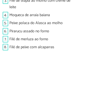
3.
Filé de tilápia ao molho com creme de
leite
4.
Moqueca de arraia baiana
5.
Peixe polaca do Alasca ao molho
6.
Pirarucu assado no forno
7.
Filé de merluza ao forno
8.
Filé de peixe com alcaparras