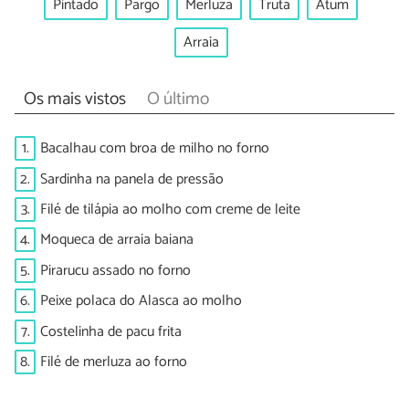
Pintado
Pargo
Merluza
Truta
Atum
Arraia
Os mais vistos
O último
1.
Bacalhau com broa de milho no forno
2.
Sardinha na panela de pressão
3.
Filé de tilápia ao molho com creme de leite
4.
Moqueca de arraia baiana
5.
Pirarucu assado no forno
6.
Peixe polaca do Alasca ao molho
7.
Costelinha de pacu frita
8.
Filé de merluza ao forno