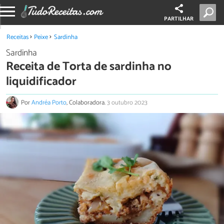
PARTILHAR
Receitas
Peixe
Sardinha
Sardinha
Receita de Torta de sardinha no
liquidificador
Por
Andréa Porto
, Colaboradora.
3 outubro 2023