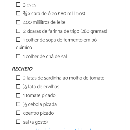
3 ovos
¾ xícara de óleo (180 mililitros)
400 mililitros de leite
2 xícaras de farinha de trigo (280 gramas)
1 colher de sopa de fermento em pó
químico
1 colher de chá de sal
RECHEIO
3 latas de sardinha ao molho de tomate
½ lata de ervilhas
1 tomate picado
½ cebola picada
coentro picado
sal (a gosto)