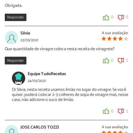
Obrigada.
Responder
0
0
Silvia
A sua avaliação:
23/05/2021
Que quantidade de vinagre coloca nesta receita de vinagrete?
Responder
0
1
Equipe TudoReceitas
24/05/2021
Oi Silvia, nesta receita usamos limão no lugar do vinagre. Se você
quiser, poderá colocar 2-3 colheres de sopa de vinagre mas, nesse
caso, não adicione o suco de limão.
0
1
JOSE CARLOS TOZZI
A sua avaliação: