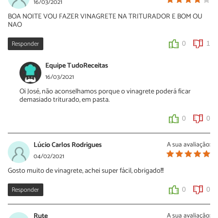
16/03/2021
BOA NOITE VOU FAZER VINAGRETE NA TRITURADOR E BOM OU
NAO
Responder
0
1
Equipe TudoReceitas
16/03/2021
Oi José, não aconselhamos porque o vinagrete poderá ficar
demasiado triturado, em pasta.
0
0
Lúcio Carlos Rodrigues
A sua avaliação:
04/02/2021
Gosto muito de vinagrete, achei super fácil, obrigado!!!
Responder
0
0
Rute
A sua avaliação: