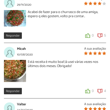
29/11/2020
Acabei de fazer para o churrasco de uma amiga,
espero q eles gostem, volto pra contar..
Responder
0
5
Micah
A sua avaliação:
10/08/2020
Está receita é muito boa! Já usei várias vezes nos
últimos dois meses. Obrigado!
Responder
0
4
Valter
A sua avaliação: