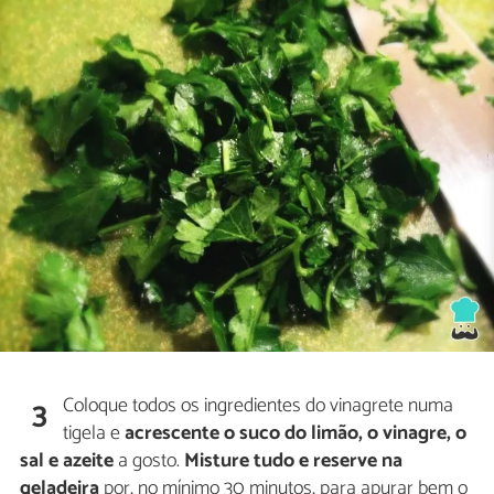
Coloque todos os ingredientes do vinagrete numa
3
tigela e
acrescente o suco do limão, o vinagre, o
sal e azeite
a gosto.
Misture tudo e reserve na
geladeira
por, no mínimo 30 minutos, para apurar bem o