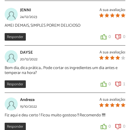
JENNI
A sua avaliação:
24/12/2023
AMEI DEMAIS, SIMPLES POREM DELICIOSO
Responder
0
0
DAYSE
A sua avaliação:
20/12/2022
Bom dia, dica prática... Pode cortar os ingredientes um dia antes e
temperar na hora?
Responder
0
1
Andreza
A sua avaliação:
15/10/2022
Fiz aqui e deu certo ! Ficou muito gostoso !! Recomendo !!!!!!
Responder
0
0