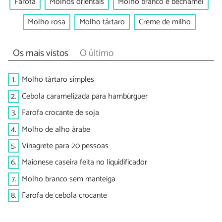
Farofa
Molhos orientais
Molho branco e béchamel
Molho rosa
Molho tártaro
Creme de milho
Os mais vistos
O último
1.
Molho tártaro simples
2.
Cebola caramelizada para hambúrguer
3.
Farofa crocante de soja
4.
Molho de alho árabe
5.
Vinagrete para 20 pessoas
6.
Maionese caseira feita no liquidificador
7.
Molho branco sem manteiga
8.
Farofa de cebola crocante