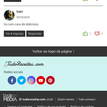
luiz1
10/12/2017
tá com cara de delicioso
Ver
1
resposta
Responder
1
4
Humberto
31/03/2021
Voltar ao topo da página ↑
E se tirar o pimentão então, aí fica bom!
0
0
Redes sociais
© tudoreceitas.com
2026
Quem somos
Fale conosco
Termos e Condições
Política de privacidade
Política de cookies