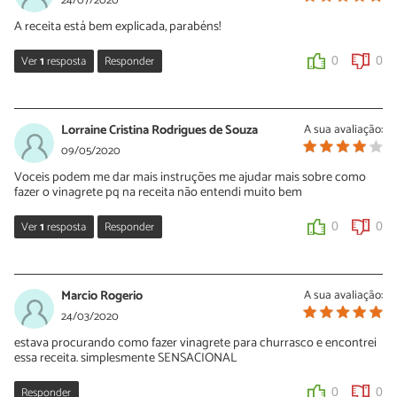
24/07/2020
A receita está bem explicada, parabéns!
Ver
1
resposta
Responder
0
0
Sara Silva
27/07/2020
Lorraine Cristina Rodrigues de Souza
A sua avaliação:
Oi Valter, que bom que você gostou desta receita de vinagrete!
09/05/2020
Obrigada pelo seu comentário e continue preparando nossas
Voceis podem me dar mais instruções me ajudar mais sobre como
receitas.
fazer o vinagrete pq na receita não entendi muito bem
0
1
Ver
1
resposta
Responder
0
0
Sara Silva
11/05/2020
Marcio Rogerio
A sua avaliação:
Oi Lorraine, basta picar os ingredientes e misturar com os
24/03/2020
temperos, do jeito indicado.
estava procurando como fazer vinagrete para churrasco e encontrei
essa receita. simplesmente SENSACIONAL
0
0
Responder
0
0