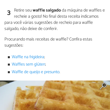
Retire seu
waffle salgado
da máquina de waffles e
3
recheie a gosto! No final desta receita indicamos
para você várias sugestões de recheio para waffle
salgado, não deixe de conferir.
Procurando mais receitas de waffle? Confira estas
sugestões:
Waffle na frigideira
;
Waffles sem glúten
;
Waffle de queijo e presunto
.