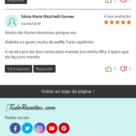
Responder
Sônia Maria Micichelli Gomes
A sua avaliação:
04/06/2019
Ainda não fiz,me interessou porque sou
diabética e gosto muito de waflle. Farei rapidinho.
A receita pro dia dos namorados mandei pra minha filha. Espero que
ela faça pro marido.
Ver
1
resposta
Responder
0
0
Sara Silva
04/06/2019
Voltar ao topo da página ↑
Oi Sônia, que bom que você gostou da nossa receita de waffle
sem açúcar! 🙂 Confira também esta receita de waffle para
diabéticos:
https://www.tudoreceitas.com/receita-de-waffle-sem-
gluten-sem-leite-e-sem-acucar-7262.html
Redes sociais
0
1