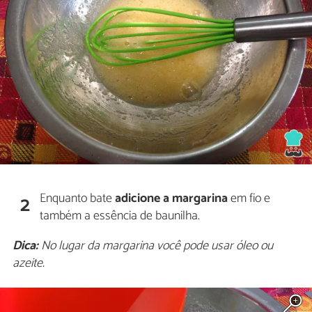
Enquanto bate
adicione a margarina
em fio e
2
também a essência de baunilha.
Dica:
No lugar da margarina você pode usar óleo ou
azeite.