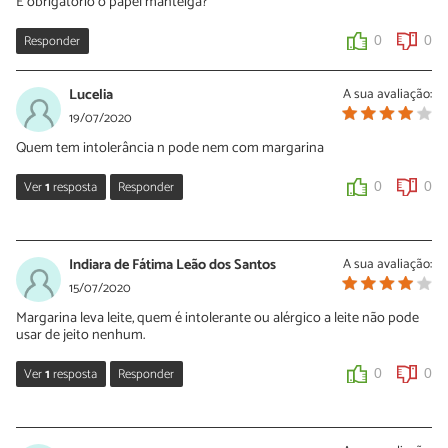
É obrigatório o papel manteiga?
0
0
Responder
0
0
Lucelia
A sua avaliação:
19/07/2020
Quem tem intolerância n pode nem com margarina
Ver
1
resposta
Responder
0
0
Sara Silva
20/07/2020
Indiara de Fátima Leão dos Santos
A sua avaliação:
Oi Lucelia, a margarina original é feita somente com óleos
15/07/2020
vegetais e não contém lactose. Procure uma margarina sem
Margarina leva leite, quem é intolerante ou alérgico a leite não pode
lactose no mercado e volte para dizer o que você achou desta
usar de jeito nenhum.
receita!
Ver
1
resposta
Responder
0
0
0
0
Sara Silva
15/07/2020