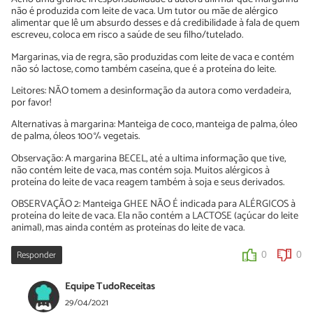
não é produzida com leite de vaca. Um tutor ou mãe de alérgico
alimentar que lê um absurdo desses e dá credibilidade à fala de quem
escreveu, coloca em risco a saúde de seu filho/tutelado.
Margarinas, via de regra, são produzidas com leite de vaca e contém
não só lactose, como também caseína, que é a proteína do leite.
Leitores: NÃO tomem a desinformação da autora como verdadeira,
por favor!
Alternativas à margarina: Manteiga de coco, manteiga de palma, óleo
de palma, óleos 100% vegetais.
Observação: A margarina BECEL, até a ultima informação que tive,
não contém leite de vaca, mas contém soja. Muitos alérgicos à
proteína do leite de vaca reagem também à soja e seus derivados.
OBSERVAÇÃO 2: Manteiga GHEE NÃO É indicada para ALÉRGICOS à
proteína do leite de vaca. Ela não contém a LACTOSE (açúcar do leite
animal), mas ainda contém as proteínas do leite de vaca.
Responder
0
0
Equipe TudoReceitas
29/04/2021