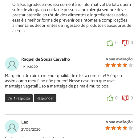
Oi Elke, agradecemos seu comentário informativo! De fato quem
sofre de alergia ou cuida de pessoas com alergia sempre deve
prestar atenção ao rótulo dos alimentos e ingredientes usados,
essa é a melhor forma de prevenir os sintomas e complicações
alimentares decorrentes da ingestão de produtos causadores de
alergia.
0
0
Raquel de Souza Carvalho
A sua avaliação:
11/11/2020
Margarina de ruim a melhor qualidade é feita com leite! Alérgico
assim como meu filho não podem! Nesse caso tem que usar
manteiga vegetal! Uso a manteiga de palma é muito boa.
Ver
1
resposta
Responder
0
0
Sara Silva
11/11/2020
Leo
A sua avaliação:
Oi Raquel, obrigada pela sua dica sobre manteiga vegetal!
21/09/2020
Continue conferindo nossas receitas e dizendo o que você achou.