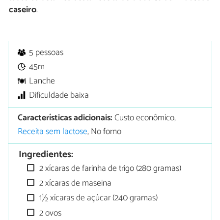
caseiro
.
5 pessoas
45m
Lanche
Dificuldade baixa
Características adicionais:
Custo econômico,
Receita sem lactose
, No forno
Ingredientes:
2 xícaras de farinha de trigo (280 gramas)
2 xícaras de maseina
1½ xícaras de açúcar (240 gramas)
2 ovos