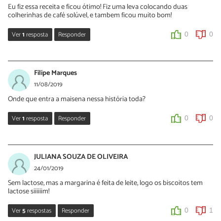
Eu fiz essa receita e ficou ótimo! Fiz uma leva colocando duas
poucos até dar ponto.
colherinhas de café solúvel, e tambem ficou muito bom!
1
0
Ver
1
resposta
Responder
0
0
Sara Silva
27/09/2019
Filipe Marques
Oi Laís, obrigada pelas suas dicas! Continue preparando nossas
11/08/2019
receitas e dizendo o que você achou 🙂
Onde que entra a maisena nessa história toda?
0
0
Ver
1
resposta
Responder
0
0
Sara Silva
12/08/2019
JULIANA SOUZA DE OLIVEIRA
Oi Filipe, a maisena vai no passo 3, junto com a farinha e o
24/01/2019
fermento 🙂 Obrigada pelo seu comentário e continue dizendo o
Sem lactose, mas a margarina é feita de leite, logo os biscoitos tem
que você acha das nossas receitas!
lactose siiiiiim!
0
0
Ver
5
respostas
Responder
0
1