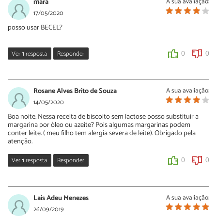
mara
A sua avaliação:
Oi Indiara, margarina de qualidade não é feita com leite, é feita
17/05/2020
com óleo vegetal.
posso usar BECEL?
0
0
Ver
1
resposta
Responder
0
0
Sara Silva
18/05/2020
Rosane Alves Brito de Souza
A sua avaliação:
Oi Mara, pode sim! Porém sempre confirme na embalagem que o
14/05/2020
produto não contém lactose. Se a massa ficar muito mole,
Boa noite. Nessa receita de biscoito sem lactose posso substituir a
coloque um pouco mais de farinha.
margarina por óleo ou azeite? Pois algumas margarinas podem
conter leite. ( meu filho tem alergia severa de leite). Obrigado pela
0
1
atenção.
Ver
1
resposta
Responder
0
0
Sara Silva
14/05/2020
Laís Adeu Menezes
A sua avaliação:
Oi Rosane, não aconselho pois a massa ficará muito gordurosa.
26/09/2019
No entanto, se você quiser testar desse jeito, coloque óleo aos