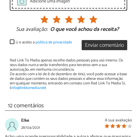
Adicione uma imagen
Sua avaliação:
O que você achou da receita?
Li e aceito a
política de privacidade
Enviar comentário
Red Link To Media apenas recolhe dados pessoais para uso interno. Os
seus dados nunca serão transferidos para terceiros sem a sua
autorização, em nenhuma circunstância.
De acordo com a lei de 8 de dezembro de 1992, você pode acessar a base
de dados que contém os seus dados pessoais e alterar essa informação
em qualquer momento, entrando em contato com Red Link To Media SL
(
info@linktomedia.net
)
12 comentários
Elke
A sua avaliação:
28/04/2021
Acho uma grande irresponsabilidade a autora afirmar que margarina