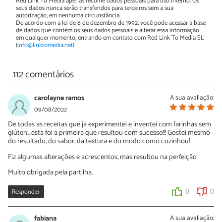
Red Link To Media apenas recolhe dados pessoais para uso interno. Os
seus dados nunca serão transferidos para terceiros sem a sua
autorização, em nenhuma circunstância.
De acordo com a lei de 8 de dezembro de 1992, você pode acessar a base
de dados que contém os seus dados pessoais e alterar essa informação
em qualquer momento, entrando em contato com Red Link To Media SL
(
info@linktomedia.net
)
112 comentários
carolayne ramos
A sua avaliação:
09/08/2022
De todas as receitas que já experimentei e inventei com farinhas sem
glúten....esta foi a primeira que resultou com sucesso!!! Gostei mesmo
do resultado, do sabor, da textura e do modo como cozinhou!
Fiz algumas alterações e acrescentos, mas resultou na perfeição
Muito obrigada pela partilha.
Responder
0
0
fabiana
A sua avaliação: