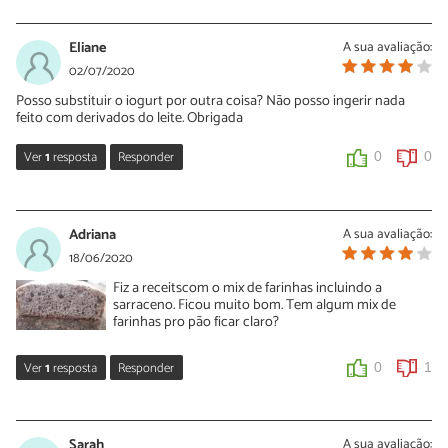
Sara Silva
04/08/2020
Eliane
A sua avaliação:
Oi Fernanda, use uma ou duas formas de pão com
02/07/2020
aproximadamente 10 x 20 cm.
Posso substituir o iogurt por outra coisa? Não posso ingerir nada
feito com derivados do leite. Obrigada
0
2
Ver
1
resposta
Responder
0
0
Sara Silva
03/07/2020
Adriana
A sua avaliação:
Oi Eliane, neste caso não encontramos substituto para esse
18/06/2020
ingrediente, é necessário usar iogurte mesmo mas pode ser um
Fiz a receitscom o mix de farinhas incluindo a
iogurte sem lactose. Hoje em dia no mercado você encontra
sarraceno. Ficou muito bom. Tem algum mix de
várias opções desse produto.
farinhas pro pão ficar claro?
0
0
Ver
1
resposta
Responder
0
1
Sara Silva
19/06/2020
Sarah
A sua avaliação: