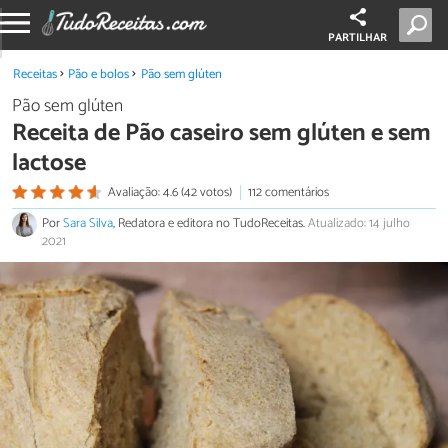
PARTILHAR
Receitas
Pão e bolos
Pão sem glúten
Pão sem glúten
Receita de Pão caseiro sem glúten e sem
lactose
Avaliação: 4.6 (42 votos)
112 comentários
Por
Sara Silva
, Redatora e editora no TudoReceitas.
Atualizado: 14 julho
2021