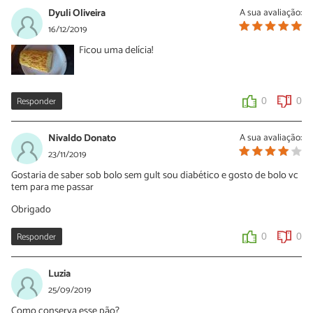
17/01/2020
Dyuli Oliveira
A sua avaliação:
Oi Joana, não recomendamos pois esses ingredientes têm
16/12/2019
consistência diferente, alterando o resultado final.
Ficou uma delícia!
0
1
Responder
0
0
Nivaldo Donato
A sua avaliação:
23/11/2019
Gostaria de saber sob bolo sem gult sou diabético e gosto de bolo vc
tem para me passar
Obrigado
Responder
0
0
Luzia
25/09/2019
Como conserva esse pão?