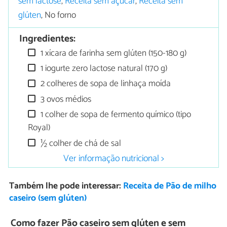
sem lactose
,
Receita sem açúcar
,
Receita sem
glúten
, No forno
Ingredientes:
1 xícara de farinha sem glúten (150-180 g)
1 iogurte zero lactose natural (170 g)
2 colheres de sopa de linhaça moída
3 ovos médios
1 colher de sopa de fermento químico (tipo
Royal)
½ colher de chá de sal
Ver informação nutricional >
Também lhe pode interessar:
Receita de Pão de milho
caseiro (sem glúten)
Como fazer Pão caseiro sem glúten e sem