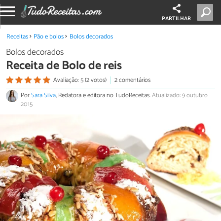
PARTILHAR
Receitas
Pão e bolos
Bolos decorados
Bolos decorados
Receita de Bolo de reis
Avaliação: 5 (2 votos)
2 comentários
Por
Sara Silva
, Redatora e editora no TudoReceitas.
Atualizado: 9 outubro
2015