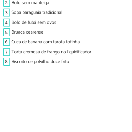
2.
Bolo sem manteiga
3.
Sopa paraguaia tradicional
4.
Bolo de fubá sem ovos
5.
Bruaca cearense
6.
Cuca de banana com farofa fofinha
7.
Torta cremosa de frango no liquidificador
8.
Biscoito de polvilho doce frito