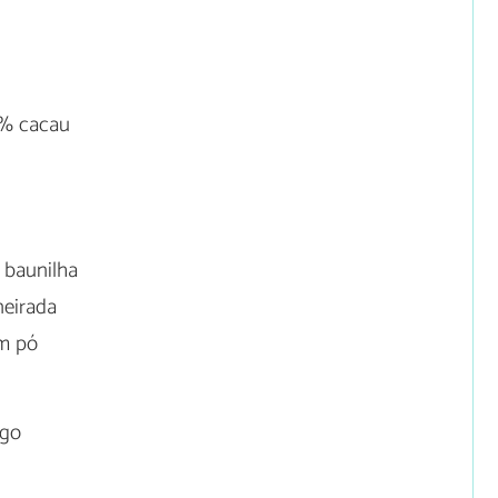
0% cacau
 baunilha
neirada
em pó
rgo