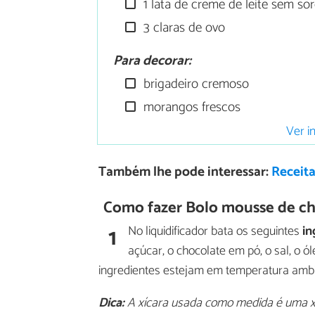
1 lata de creme de leite sem so
3 claras de ovo
Para decorar:
brigadeiro cremoso
morangos frescos
Ver i
Também lhe pode interessar:
Receit
Como fazer Bolo mousse de c
1
No liquidificador bata os seguintes
in
açúcar, o chocolate em pó, o sal, o ó
ingredientes estejam em temperatura amb
Dica:
A xícara usada como medida é uma xí