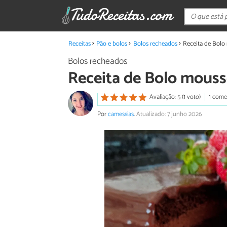
Receitas
Pão e bolos
Bolos recheados
Receita de Bol
Bolos recheados
Receita de Bolo mous
Avaliação: 5 (1 voto)
1 come
Por
camessias
.
Atualizado: 7 junho 2026