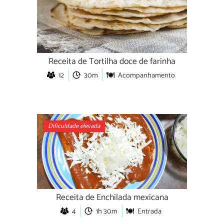
Receita de Tortilha doce de farinha
12
30m
Acompanhamento
Dificuldade elevada
Receita de Enchilada mexicana
4
1h 30m
Entrada