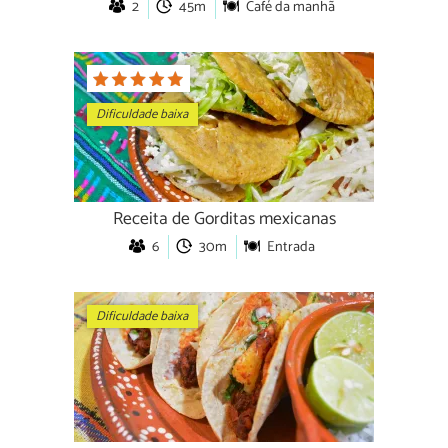
2
45m
Café da manhã
Dificuldade baixa
Receita de Gorditas mexicanas
6
30m
Entrada
Dificuldade baixa