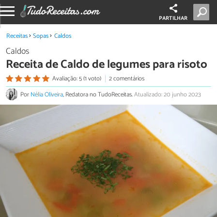
PARTILHAR
Receitas
Sopas
Caldos
Caldos
Receita de Caldo de legumes para risoto
Avaliação: 5 (1 voto)
2 comentários
Por
Nélia Oliveira
, Redatora no TudoReceitas.
Atualizado: 20 junho 2023