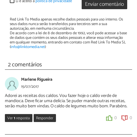
Li e aceito a
política de privacidade
Enviar comentário
Red Link To Media apenas recolhe dados pessoais para uso interno. Os
seus dados nunca serão transferidos para terceiros sem a sua
autorização, em nenhuma circunstância.
De acordo com a lei de 8 de dezembro de 1992, você pode acessar a base
de dados que contém os seus dados pessoais e alterar essa informação
em qualquer momento, entrando em contato com Red Link To Media SL
(
info@linktomedia.net
)
2 comentários
Marlene Rigueira
15/07/2017
Adorei as receitas dos caldos. Vou fazer hoje o caldo verde de
mandioca. Deve ficar uma delícia. Se puder mande outras receitas,
serão muito bem vindas. O caldo de legumes muito bom. Parabéns.
Ver
1
resposta
Responder
0
0
Nélia Oliveira