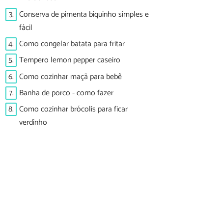
3.
Conserva de pimenta biquinho simples e
fácil
4.
Como congelar batata para fritar
5.
Tempero lemon pepper caseiro
6.
Como cozinhar maçã para bebê
7.
Banha de porco - como fazer
8.
Como cozinhar brócolis para ficar
verdinho