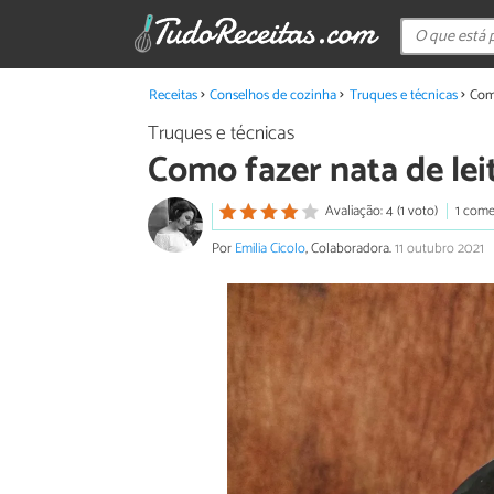
Receitas
Conselhos de cozinha
Truques e técnicas
Como
Truques e técnicas
Como fazer nata de lei
Avaliação: 4 (1 voto)
1 come
Por
Emilia Cicolo
, Colaboradora.
11 outubro 2021