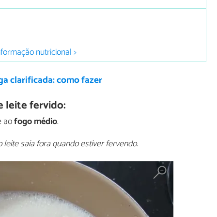
nformação nutricional >
a clarificada: como fazer
leite fervido:
e ao
fogo médio
.
leite saia fora quando estiver fervendo.