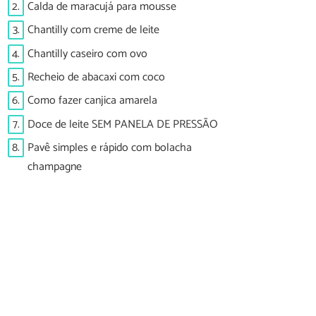
2.
Calda de maracujá para mousse
3.
Chantilly com creme de leite
4.
Chantilly caseiro com ovo
5.
Recheio de abacaxi com coco
6.
Como fazer canjica amarela
7.
Doce de leite SEM PANELA DE PRESSÃO
8.
Pavê simples e rápido com bolacha
champagne