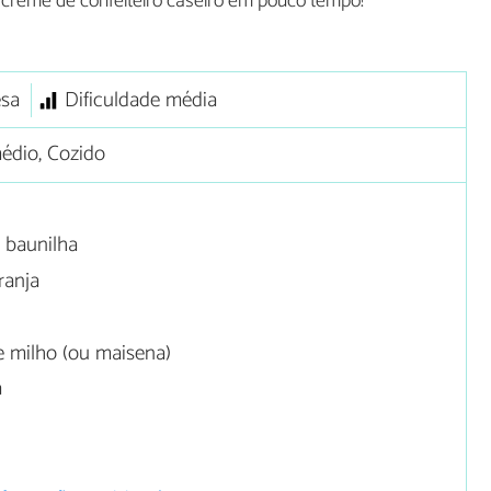
te creme de confeiteiro caseiro em pouco tempo!
sa
Dificuldade média
édio, Cozido
 baunilha
ranja
 milho (ou maisena)
a