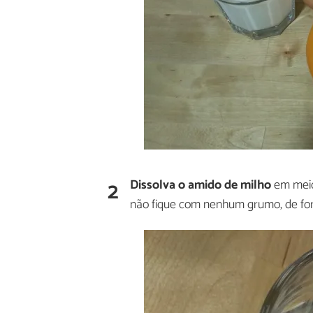
2
Dissolva o amido de milho
em meio 
não fique com nenhum grumo, de for