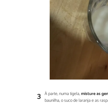
3
À parte, numa tigela,
misture as ge
baunilha, o suco de laranja e as ras