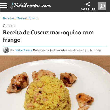
PARTILHAR
Receitas
Massas
Cuscuz
Cuscuz
Receita de Cuscuz marroquino com
frango
Por
Nélia Oliveira
, Redatora no TudoReceitas.
Atualizado: 24 julho 2025