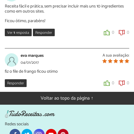
Receita fácil e prática, sem precisar incluir mais uns 10 ingredientes
0
0
como em outros sites.
Ficou ótimo, parabéns!
Ver
1
resposta
Responder
0
0
Sara Silva
02/01/2019
eva marques
A sua avaliação:
Oi Ricardo, que bom que você gostou da nossa receita! Obrigada
04/01/2017
pelo seu comentário e continue preparando nossas sugestões 🙂
fiz o file de frango ficou otimo
0
1
Responder
0
0
Voltar ao topo da página ↑
Redes sociais