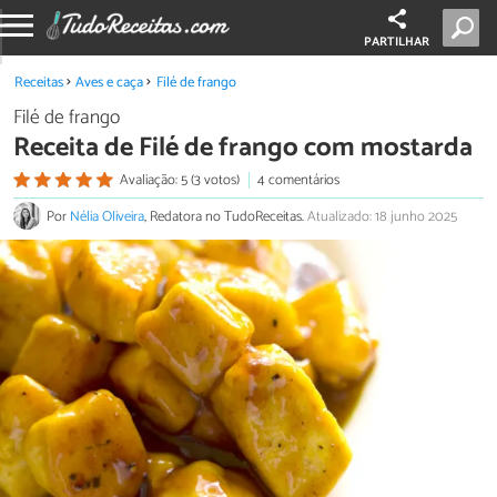
PARTILHAR
Receitas
Aves e caça
Filé de frango
Filé de frango
Receita de Filé de frango com mostarda
Avaliação: 5 (3 votos)
4 comentários
Por
Nélia Oliveira
, Redatora no TudoReceitas.
Atualizado: 18 junho 2025