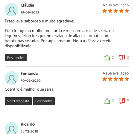
Cláudia
A sua avaliação:
18/09/2022
Prato leve, saboroso e muito agradável.
Fiz o frango ao molho mostarda e mel com arroz de seleta de
legumes, feijão fresquinho e salada de alface e tomate com
batatinhas coradas. Por aqui amaram. Nota 10! Para a receita
disponibilizada
Responder
0
0
Fernanda
A sua avaliação:
30/06/2020
Coentro é melhor que salsa
Ver
1
resposta
Responder
0
5
Anticoentro
21/11/2021
Ricardo
Não é não.
28/12/2018