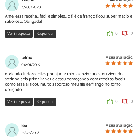
Valéria
27/07/2020
Amei essa receita... fácil e simples... o filé de frango ficou super macio e
saboroso. Obrigada!
Ver
1
resposta
Responder
0
0
Sara Silva
28/07/2020
telmo
A sua avaliação:
Oi Valéria, que bom que você gostou desta receita de frango no
04/01/2019
forno! Obrigada pelo seu comentário e continue preparando
obrigado tudoreceitas por ajudar mim a cozinhar estou vivendo
nossas receitas.
sozinho pela primeira vez e estou começando com receitas fáceis
como essa ai. ficou muito saboroso meu filé de frango no forno,
0
0
obrigado.
Ver
1
resposta
Responder
0
0
Sara Silva
04/01/2019
leo
A sua avaliação:
Oi Telmo, que bom saber isso! Obrigada pelo seu comentário e
15/05/2018
confira também esta receita de frango fácil e gostosa: