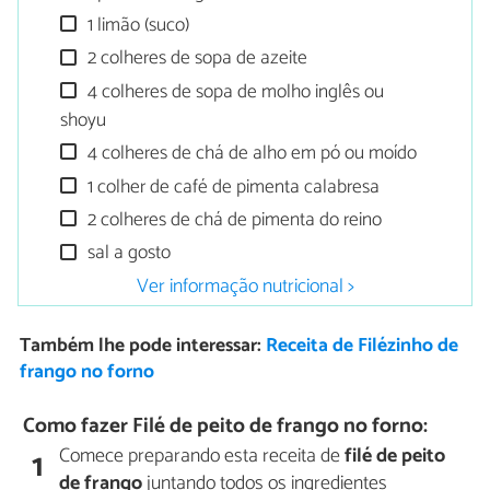
1 limão (suco)
2 colheres de sopa de azeite
4 colheres de sopa de molho inglês ou
shoyu
4 colheres de chá de alho em pó ou moído
1 colher de café de pimenta calabresa
2 colheres de chá de pimenta do reino
sal a gosto
Ver informação nutricional >
Também lhe pode interessar:
Receita de Filézinho de
frango no forno
Como fazer Filé de peito de frango no forno:
Comece preparando esta receita de
f
ilé de peito
1
de frango
juntando todos os ingredientes