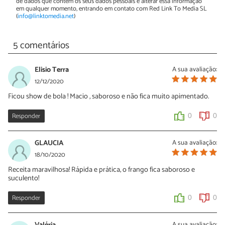
de dados que contém os seus dados pessoais e alterar essa informação
em qualquer momento, entrando em contato com Red Link To Media SL
(
info@linktomedia.net
)
5 comentários
Elisio Terra
A sua avaliação:
12/12/2020
Ficou show de bola ! Macio , saboroso e não fica muito apimentado.
Responder
0
0
GLAUCIA
A sua avaliação:
18/10/2020
Receita maravilhosa! Rápida e prática, o frango fica saboroso e
suculento!
Responder
0
0
A sua avaliação: