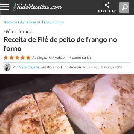
PARTILHAR
Receitas
Aves e caça
Filé de frango
Filé de frango
Receita de Filé de peito de frango no
forno
Avaliação: 5 (5 votos)
5 comentários
Por
Nélia Oliveira
, Redatora no TudoReceitas.
Atualizado: 8 março 2019