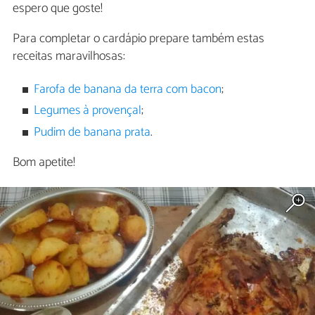
espero que goste!
Para completar o cardápio prepare também estas
receitas maravilhosas:
Farofa de banana da terra com bacon
;
Legumes à provençal
;
Pudim de banana prata
.
Bom apetite!