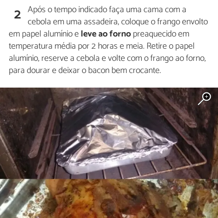
Após o tempo indicado faça uma cama com a
2
cebola em uma assadeira, coloque o frango envolto
em papel alumínio e
leve ao forno
preaquecido em
temperatura média por 2 horas e meia. Retire o papel
alumínio, reserve a cebola e volte com o frango ao forno,
para dourar e deixar o bacon bem crocante.