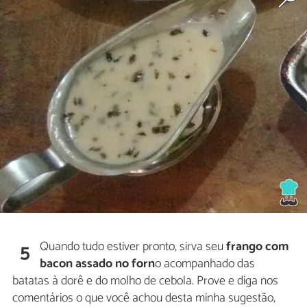
Quando tudo estiver pronto, sirva seu
frango com
5
bacon assado no forn
o acompanhado das
batatas à dorê e do molho de cebola. Prove e diga nos
comentários o que você achou desta minha sugestão,