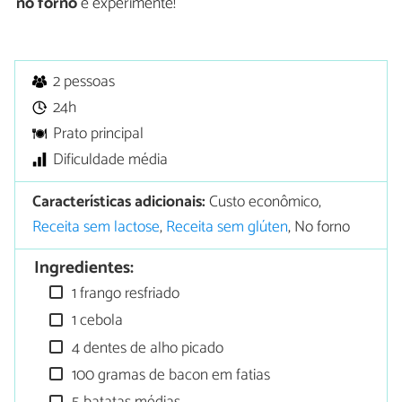
no forno
e experimente!
2 pessoas
24h
Prato principal
Dificuldade média
Características adicionais:
Custo econômico,
Receita sem lactose
,
Receita sem glúten
, No forno
Ingredientes:
1 frango resfriado
1 cebola
4 dentes de alho picado
100 gramas de bacon em fatias