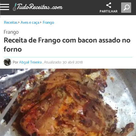
PARTILHAR
Receitas
Aves e caça
Frango
Frango
Receita de Frango com bacon assado no
forno
Por
Abgail Teixeira
.
Atualizado: 30 abril 2018