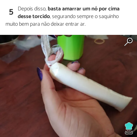
Depois disso,
basta amarrar um nó por cima
5
desse torcido
, segurando sempre o saquinho
muito bem para não deixar entrar ar.