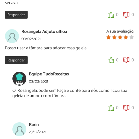
secava
Responder
0
0
Rosangela Adjuto ulhoa
A sua avaliação:
03/02/2021
Posso usar a tâmara para adoçar essa geleia
Responder
0
0
Equipe TudoReceitas
03/02/2021
Oi Rosangela, pode sim! Faça e conte para nós como ficou sua
geleia de amora com tâmara.
0
0
Karin
23/12/2021