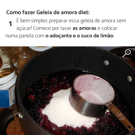
Como fazer Geleia de amora diet:
É bem simples preparar essa geleia de amora sem
1
açúcar! Comece por lavar
as amoras
e colocar
numa panela com
o adoçante e o suco de limão
.