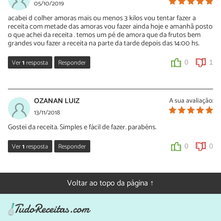
05/10/2019
acabei d colher amoras mais ou menos 3 kilos vou tentar fazer a
receita com metade das amoras vou fazer ainda hoje e amanhã posto
o que achei da receita . temos um pé de amora que da frutos bem
grandes vou fazer a receita na parte da tarde depois das 14:00 hs.
Ver
1
resposta
Responder
0
1
Sara Silva
07/10/2019
OZANAN LUIZ
A sua avaliação:
Oi Evani, que bom! Obrigada pelo seu comentário e suba foto da
13/11/2018
sua geleia quando estiver pronta!
Gostei da receita. Simples e fácil de fazer. parabéns.
0
0
Ver
1
resposta
Responder
0
0
Sara Silva
14/11/2018
Voltar ao topo da página ↑
Oi Ozana, que bom que você gostou! Obrigada pelo seu
comentário e continue preparando nossas receitas 🙂