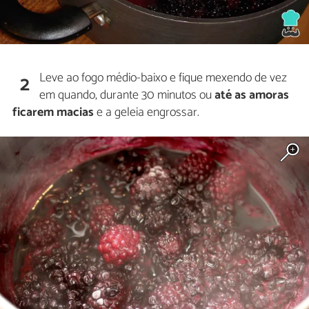
Leve ao fogo médio-baixo e fique mexendo de vez
2
em quando, durante 30 minutos ou
até as amoras
ficarem macias
e a geleia engrossar.