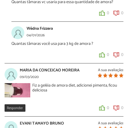
Quantas tâmaras vc usaria para essa quantidade de amora?
0
0
Wédna Frizzera
04/01/2026
Quantas tâmaras você usa para 3 kg de amora ?
0
0
MARIA DA CONCEICAO MOREIRA
A sua avaliação:
09/03/2020
Fiz a geléia de amora diet, adicionei pimenta, ficou
deliciosa
Responder
0
0
EVANI TAMAYO BRUNO
A sua avaliação: