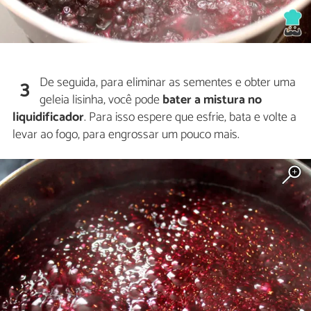
De seguida, para eliminar as sementes e obter uma
3
geleia lisinha, você pode
bater a mistura no
liquidificador
. Para isso espere que esfrie, bata e volte a
levar ao fogo, para engrossar um pouco mais.