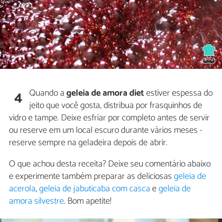
Quando a
geleia de amora diet
estiver espessa do
4
jeito que você gosta, distribua por frasquinhos de
vidro e tampe. Deixe esfriar por completo antes de servir
ou reserve em um local escuro durante vários meses -
reserve sempre na geladeira depois de abrir.
O que achou desta receita? Deixe seu comentário abaixo
e experimente também preparar as deliciosas
geleia de
acerola
,
geleia de jabuticaba com casca
e
geleia de
amora silvestre
. Bom apetite!