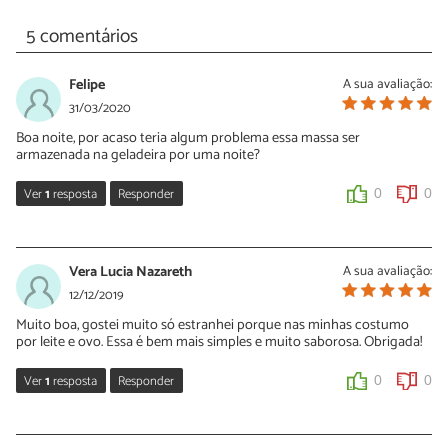
5 comentários
Felipe
A sua avaliação:
31/03/2020
Boa noite, por acaso teria algum problema essa massa ser
armazenada na geladeira por uma noite?
Ver
1
resposta
Responder
0
0
Sara Silva
31/03/2020
Vera Lucia Nazareth
A sua avaliação:
Oi Felipe, não tem problema! Faça e depois conte para nós o que
12/12/2019
você achou.
Muito boa, gostei muito só estranhei porque nas minhas costumo
por leite e ovo. Essa é bem mais simples e muito saborosa. Obrigada!
0
0
Ver
1
resposta
Responder
0
0
Sara Silva