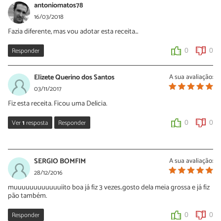
13/12/2019
antoniomatos78
Oi Vera, que bom que você gostou! Obrigada pelo seu
16/03/2018
comentário e continue preparando nossas receitas.
Fazia diferente, mas vou adotar esta receita...
0
0
Responder
0
0
Elizete Querino dos Santos
A sua avaliação:
03/11/2017
Fiz esta receita. Ficou uma Delicia.
Ver
1
resposta
Responder
0
0
Sara Silva
03/11/2017
SERGIO BOMFIM
A sua avaliação:
Valeu, Elizete! ;)
28/12/2016
muuuuuuuuuuuuiito boa já fiz 3 vezes..gosto dela meia grossa e já fiz
0
0
pão também.
Responder
0
0