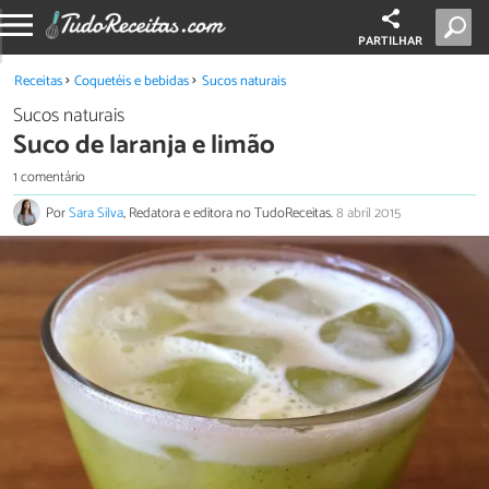
PARTILHAR
Receitas
Coquetéis e bebidas
Sucos naturais
Sucos naturais
Suco de laranja e limão
1 comentário
Por
Sara Silva
, Redatora e editora no TudoReceitas.
8 abril 2015