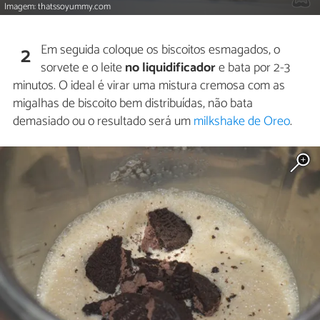
Imagem: thatssoyummy.com
Em seguida coloque os biscoitos esmagados, o
2
sorvete e o leite
no liquidificador
e bata por 2-3
minutos. O ideal é virar uma mistura cremosa com as
migalhas de biscoito bem distribuídas, não bata
demasiado ou o resultado será um
milkshake de Oreo
.