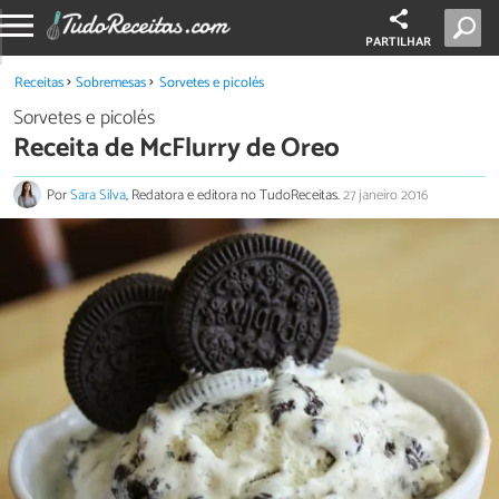
PARTILHAR
Receitas
Sobremesas
Sorvetes e picolés
Sorvetes e picolés
Receita de McFlurry de Oreo
Por
Sara Silva
, Redatora e editora no TudoReceitas.
27 janeiro 2016