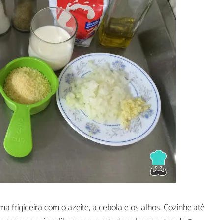
 frigideira com o azeite, a cebola e os alhos. Cozinhe até