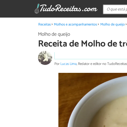
Receitas
Molhos e acompanhamentos
Molho de queijo
Molho de queijo
Receita de Molho de tr
Por
Lucas Lima
, Redator e editor no TudoReceitas