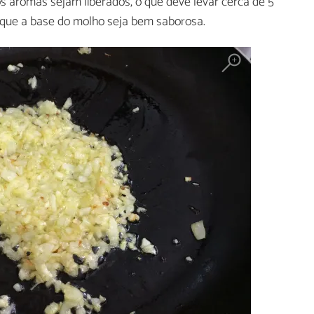
s aromas sejam liberados, o que deve levar cerca de 5
r que a base do molho seja bem saborosa.