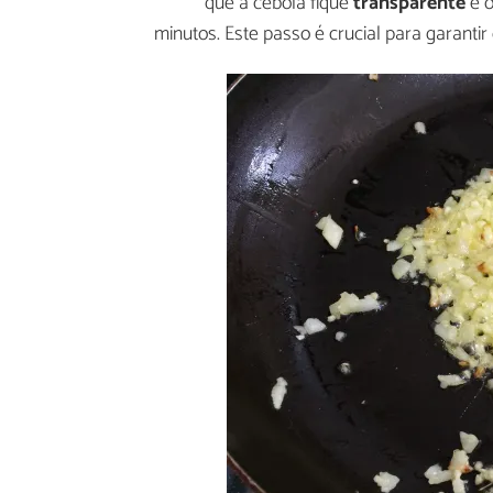
que a cebola fique
transparente
e o
minutos. Este passo é crucial para garanti