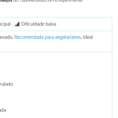
ueijos
do TudoReceitas.com e experimente!
ncipal
Dificuldade baixa
levado,
Recomendada para vegetarianos
, Ideal
ralado
ada