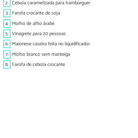
2.
Cebola caramelizada para hambúrguer
3.
Farofa crocante de soja
4.
Molho de alho árabe
5.
Vinagrete para 20 pessoas
6.
Maionese caseira feita no liquidificador
7.
Molho branco sem manteiga
8.
Farofa de cebola crocante