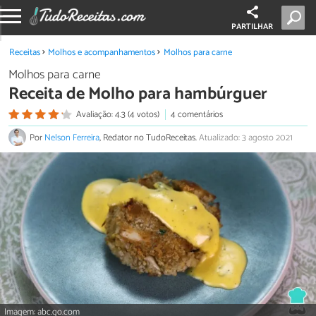
PARTILHAR
Receitas
Molhos e acompanhamentos
Molhos para carne
Molhos para carne
Receita de Molho para hambúrguer
Avaliação: 4.3 (4 votos)
4 comentários
Por
Nelson Ferreira
, Redator no TudoReceitas.
Atualizado: 3 agosto 2021
Imagem: abc.go.com