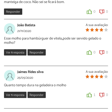
manteiga de coco. Não sei se ficará bom.
Responder
0
0
João Batista
A sua avaliação:
21/11/2020
Esse molho para hambúrguer de vitela,,pode ser servido gelado o
molho?
Ver
1
resposta
Responder
0
0
Sara Silva
23/11/2020
Jaimes Rides silva
A sua avaliação:
Oi João, pode sim! Experimente e conte para nós se prefere seu
25/05/2020
molho para hambúrguer quente ou gelado!
Quanto tempo dura na geladeira o molho
0
0
Ver
1
resposta
Responder
1
0
Sara Silva