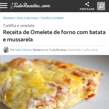
PARTILHAR
Receitas
Ovos e laticínios
Tortilha e omelete
Tortilha e omelete
Receita de Omelete de forno com batata
e mussarela
Por
Nélia Oliveira
, Redatora no TudoReceitas.
Atualizado: 1 julho 2026