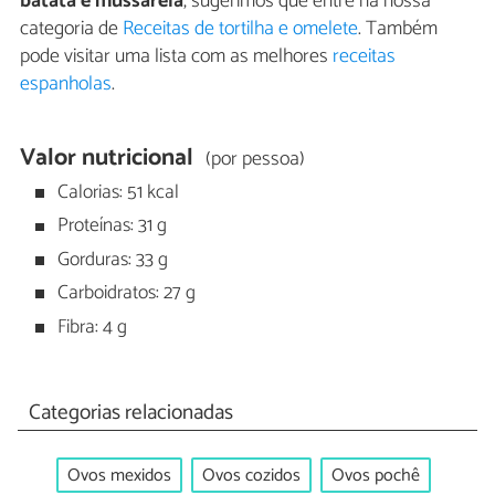
batata e mussarela
, sugerimos que entre na nossa
categoria de
Receitas de tortilha e omelete
. Também
pode visitar uma lista com as melhores
receitas
espanholas
.
Valor nutricional
(por pessoa)
Calorias: 51 kcal
Proteínas: 31 g
Gorduras: 33 g
Carboidratos: 27 g
Fibra: 4 g
Categorias relacionadas
Ovos mexidos
Ovos cozidos
Ovos pochê