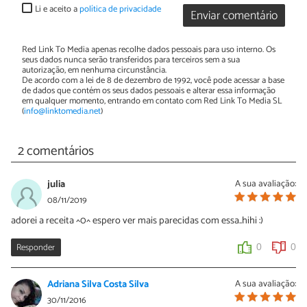
Li e aceito a
política de privacidade
Enviar comentário
Red Link To Media apenas recolhe dados pessoais para uso interno. Os
seus dados nunca serão transferidos para terceiros sem a sua
autorização, em nenhuma circunstância.
De acordo com a lei de 8 de dezembro de 1992, você pode acessar a base
de dados que contém os seus dados pessoais e alterar essa informação
em qualquer momento, entrando em contato com Red Link To Media SL
(
info@linktomedia.net
)
2 comentários
julia
A sua avaliação:
08/11/2019
adorei a receita ^0^ espero ver mais parecidas com essa..hihi :)
Responder
0
0
Adriana Silva Costa Silva
A sua avaliação:
30/11/2016