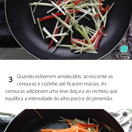
Quando estiverem amolecidos, acrescente as
3
cenouras e cozinhe até ficarem macias. As
cenouras adicionam uma leve doçura ao recheio, que
equilibra a intensidade do alho-poró e do pimentão.