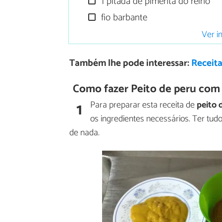
1 pitada de pimenta do reino
fio barbante
Ver i
Também lhe pode interessar:
Receita
Como fazer Peito de peru com
1
Para preparar esta receita de
peito 
os ingredientes necessários. Ter tud
de nada.