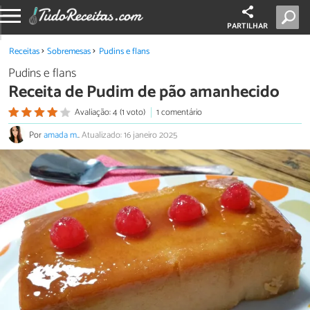
PARTILHAR
Receitas
Sobremesas
Pudins e flans
Pudins e flans
Receita de Pudim de pão amanhecido
Avaliação: 4 (1 voto)
1 comentário
Por
amada m.
.
Atualizado: 16 janeiro 2025