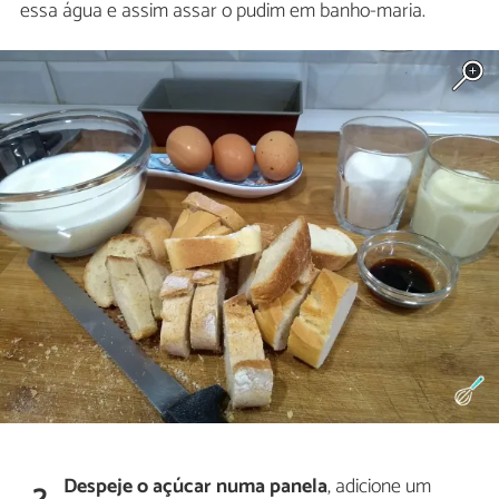
essa água e assim assar o pudim em banho-maria.
Despeje o açúcar numa panela
, adicione um
2