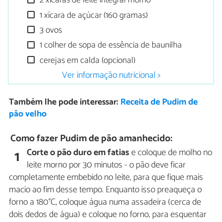
2 xícaras de leite integral morno
1 xícara de açúcar (160 gramas)
3 ovos
1 colher de sopa de essência de baunilha
cerejas em calda (opcional)
Ver informação nutricional >
Também lhe pode interessar:
Receita de Pudim de
pão velho
Como fazer Pudim de pão amanhecido:
Corte o pão duro em fatias
e coloque de molho no
1
leite morno por 30 minutos - o pão deve ficar
completamente embebido no leite, para que fique mais
macio ao fim desse tempo. Enquanto isso preaqueça o
forno a 180°C, coloque água numa assadeira (cerca de
dois dedos de água) e coloque no forno, para esquentar