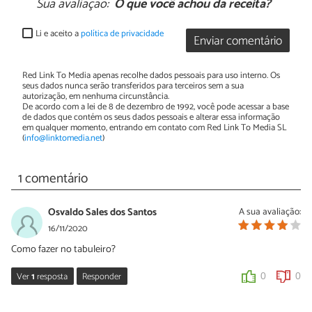
Sua avaliação:
O que você achou da receita?
Li e aceito a
política de privacidade
Enviar comentário
Red Link To Media apenas recolhe dados pessoais para uso interno. Os
seus dados nunca serão transferidos para terceiros sem a sua
autorização, em nenhuma circunstância.
De acordo com a lei de 8 de dezembro de 1992, você pode acessar a base
de dados que contém os seus dados pessoais e alterar essa informação
em qualquer momento, entrando em contato com Red Link To Media SL
(
info@linktomedia.net
)
1 comentário
Osvaldo Sales dos Santos
A sua avaliação:
16/11/2020
Como fazer no tabuleiro?
Ver
1
resposta
Responder
0
0
Sara Silva