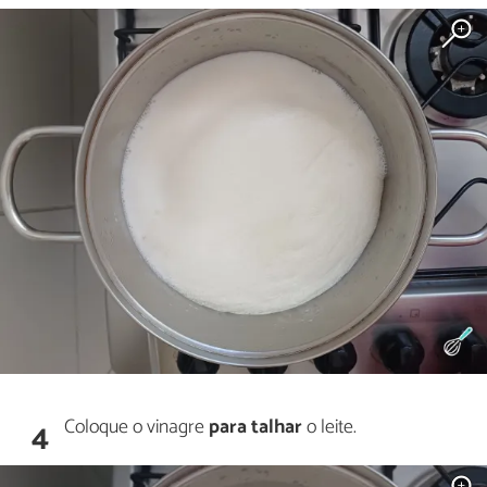
Coloque o vinagre
para talhar
o leite.
4