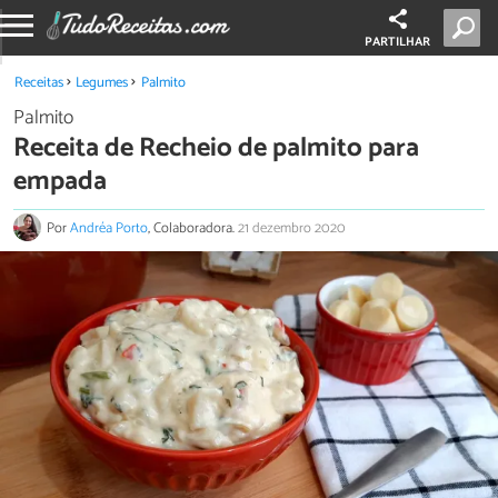
PARTILHAR
Receitas
Legumes
Palmito
Palmito
Receita de Recheio de palmito para
empada
Por
Andréa Porto
, Colaboradora.
21 dezembro 2020