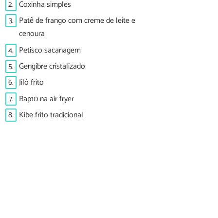
2.
Coxinha simples
3.
Patê de frango com creme de leite e
cenoura
4.
Petisco sacanagem
5.
Gengibre cristalizado
6.
Jiló frito
7.
Rap10 na air fryer
8.
Kibe frito tradicional