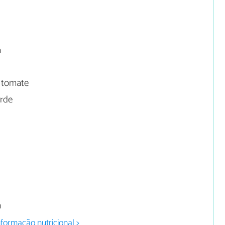
a
 tomate
erde
a
nformação nutricional >