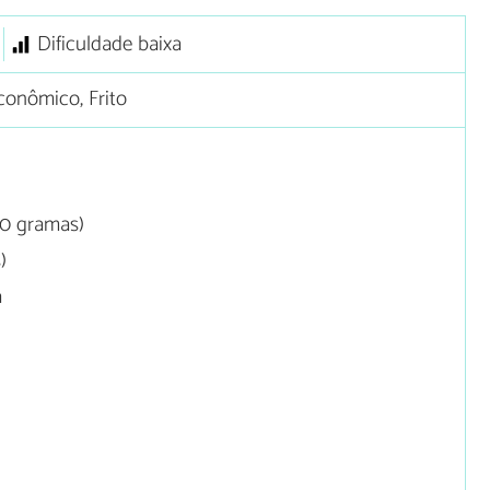
Dificuldade baixa
onômico, Frito
80 gramas)
)
a