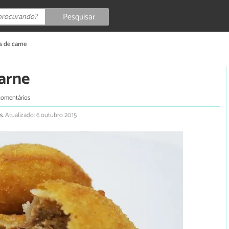
Pesquisar
s de carne
carne
comentários
s.
Atualizado: 6 outubro 2015