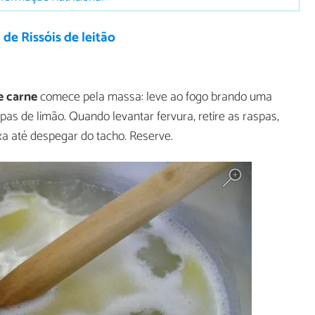
 de Rissóis de leitão
de carne
comece pela massa: leve ao fogo brando uma
pas de limão. Quando levantar fervura, retire as raspas,
xa até despegar do tacho. Reserve.