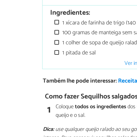
Ingredientes:
1 xícara de farinha de trigo (14
100 gramas de manteiga sem s
1 colher de sopa de queijo rala
1 pitada de sal
Ver i
Também lhe pode interessar:
Receita
Como fazer Sequilhos salgados
1
Coloque
todos os ingredientes
dos 
queijo e o sal.
Dica:
use qualquer queijo ralado ao seu go