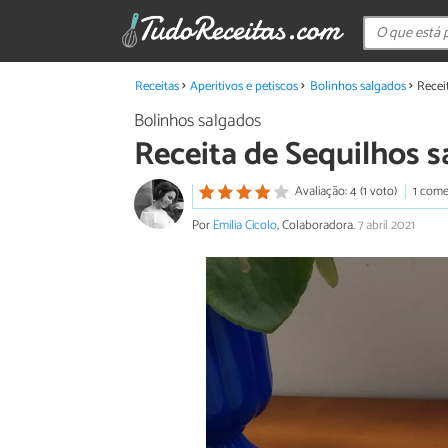
Receitas
Aperitivos e petiscos
Bolinhos salgados
Recei
Bolinhos salgados
Receita de Sequilhos 
Avaliação: 4 (1 voto)
1 come
Por
Emilia Cicolo
, Colaboradora.
7 abril 2021