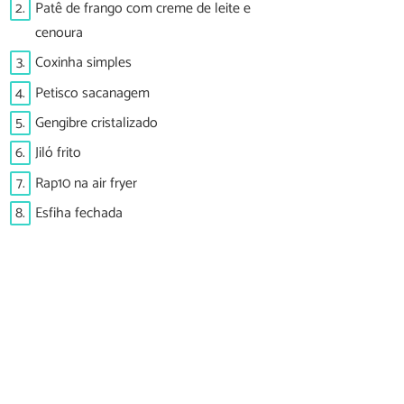
2.
Patê de frango com creme de leite e
cenoura
3.
Coxinha simples
4.
Petisco sacanagem
5.
Gengibre cristalizado
6.
Jiló frito
7.
Rap10 na air fryer
8.
Esfiha fechada