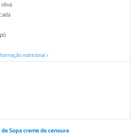
 oliva
icada
 pó
nformação nutricional >
a de Sopa creme de cenoura