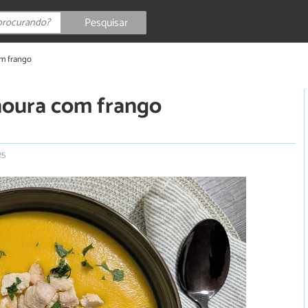
Pesquisar
om frango
noura com frango
25