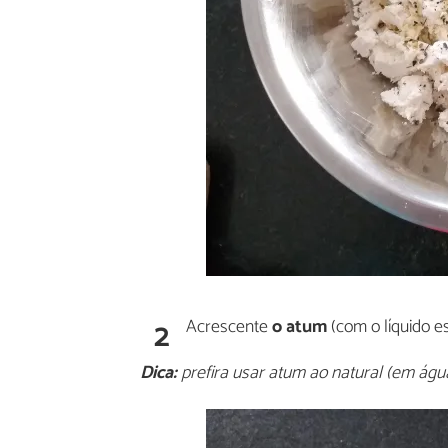
2
Acrescente
o atum
(com o líquido e
Dica:
prefira usar atum ao natural (em água)