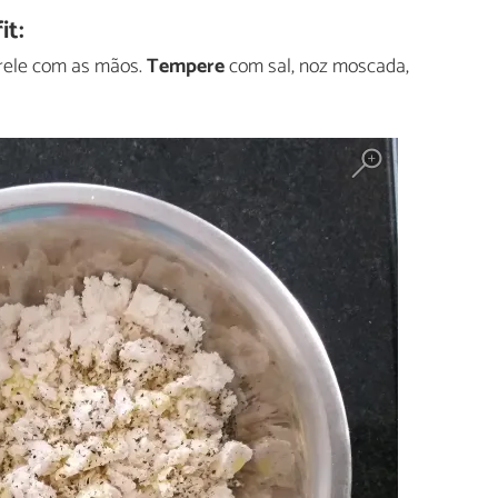
it:
rele com as mãos.
Tempere
com sal, noz moscada,