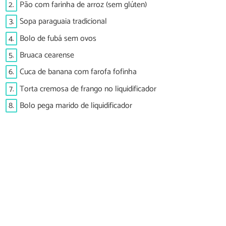
2.
Pão com farinha de arroz (sem glúten)
3.
Sopa paraguaia tradicional
4.
Bolo de fubá sem ovos
5.
Bruaca cearense
6.
Cuca de banana com farofa fofinha
7.
Torta cremosa de frango no liquidificador
8.
Bolo pega marido de liquidificador