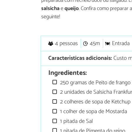
preparada com recheio doce ou salgado. E
salsicha
e
queijo
. Confira como preparar 
seguinte!
4 pessoas
45m
Entrada
Características adicionais:
Custo m
Ingredientes:
250 gramas de Peito de frango
2 unidades de Salsicha Frankfur
2 colheres de sopa de Ketchup
1 colher de sopa de Mostarda
1 pitada de Sal
1 pitada de Pimenta do reino