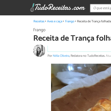
Receitas
Aves e caça
Frango
Receita de Trança folhada
Frango
Receita de Trança folh
Por
Nélia Oliveira
, Redatora no TudoReceitas.
Atu