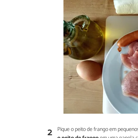
2
Pique o peito de frango em pequeno
o peito de frango
em uma panela c