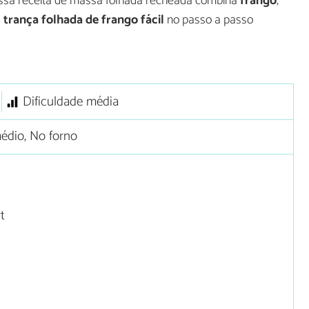
ssa receita de massa folhada recheada combina
frango
,
a
trança folhada de frango fácil
no passo a passo
Dificuldade média
édio, No forno
t