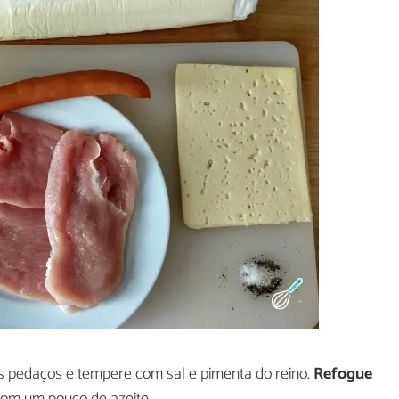
s pedaços e tempere com sal e pimenta do reino.
Refogue
om um pouco de azeite.