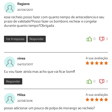
20/11/2017
Regiane
Oi Luiza, é só misturar com o leite condensado, não precisa
20/06/2017
misturar na água antes :)
esse recheio posso fazer com quanto tempo de antecedencia e seu
prazo de validade?Posso fazer os bombons rechear e congelar
0
0
durante quanto tempo?Obrigada .
Luiza
Ver
1
resposta
Responder
0
0
20/11/2017
Obrigada!!
Nélia Oliveira
20/06/2017
nivea
A sua avaliação:
0
0
Oi Regiane! Pode fazer esse recheio com 1 dia de antecedência.
04/02/2017
Não é aconselhável congelar esse bombom. Se manter os
Eu vou fazer ainda mas acho que vai ficar bom!!!
bombons fechados a uma temperatura ambiente duram 4 a 5
dias. Obrigada pelo seu comentário ;)
Responder
0
0
0
0
Milea
A sua avaliação:
22/08/2016
posso adicionar um pouco de polpa de morango ao recheio?