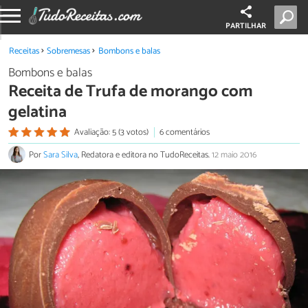
PARTILHAR
Receitas
Sobremesas
Bombons e balas
Bombons e balas
Receita de Trufa de morango com
gelatina
Avaliação: 5 (3 votos)
6 comentários
Por
Sara Silva
, Redatora e editora no TudoReceitas.
12 maio 2016