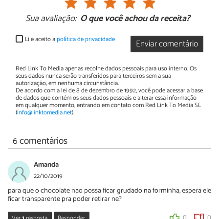
Sua avaliação:
O que você achou da receita?
Li e aceito a
política de privacidade
Enviar comentário
Red Link To Media apenas recolhe dados pessoais para uso interno. Os
seus dados nunca serão transferidos para terceiros sem a sua
autorização, em nenhuma circunstância.
De acordo com a lei de 8 de dezembro de 1992, você pode acessar a base
de dados que contém os seus dados pessoais e alterar essa informação
em qualquer momento, entrando em contato com Red Link To Media SL
(
info@linktomedia.net
)
6 comentários
Amanda
22/10/2019
para que o chocolate nao possa ficar grudado na forminha, espera ele
ficar transparente pra poder retirar ne?
Ver
1
resposta
Responder
0
0