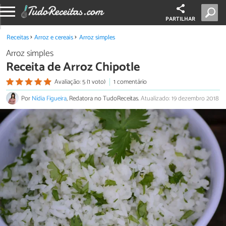
PARTILHAR
Receitas
Arroz e cereais
Arroz simples
Arroz simples
Receita de Arroz Chipotle
Avaliação: 5 (1 voto)
1 comentário
Por
Nídia Figueira
, Redatora no TudoReceitas.
Atualizado: 19 dezembro 2018