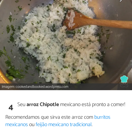
Imagem: cookedandbooked.wordpress.com
Seu
arroz Chipotle
mexicano está pronto a comer!
4
Recomendamos que sirva este arroz com
burritos
mexicanos
ou
feijão mexicano tradicional
.