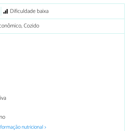
Dificuldade baixa
conômico, Cozido
iva
ino
nformação nutricional >