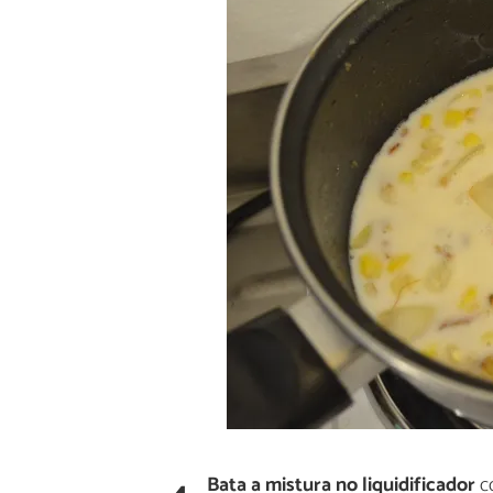
Bata a
mistura
no liquidificador
co